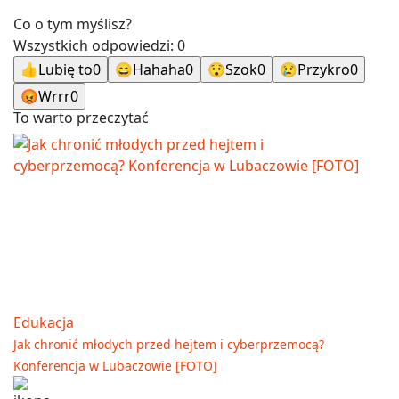
Co o tym myślisz?
Wszystkich odpowiedzi:
0
👍
Lubię to
0
😄
Hahaha
0
😯
Szok
0
😢
Przykro
0
😡
Wrrr
0
To warto przeczytać
Edukacja
Jak chronić młodych przed hejtem i cyberprzemocą?
Konferencja w Lubaczowie [FOTO]