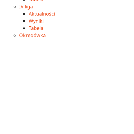
IV liga
Aktualności
Wyniki
Tabela
Okręgówka
Aktualności
Wyniki
Tabela
A klasa
Aktualności
Wyniki
Tabela
B klasa
Aktualności
Wyniki
Tabela
Imprezy
Edukacja