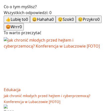
Co o tym myślisz?
Wszystkich odpowiedzi:
0
👍
Lubię to
0
😄
Hahaha
0
😯
Szok
0
😢
Przykro
0
😡
Wrrr
0
To warto przeczytać
Edukacja
Jak chronić młodych przed hejtem i cyberprzemocą?
Konferencja w Lubaczowie [FOTO]