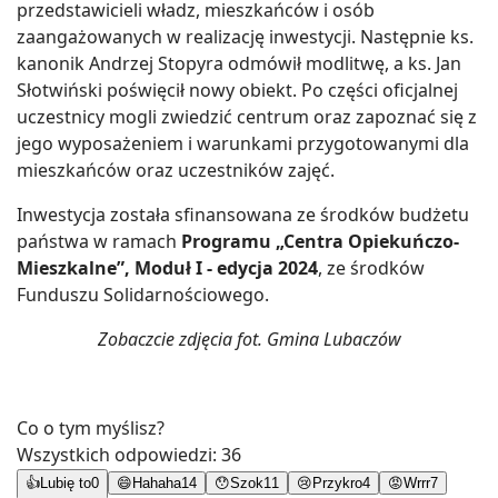
przedstawicieli władz, mieszkańców i osób
zaangażowanych w realizację inwestycji. Następnie ks.
kanonik Andrzej Stopyra odmówił modlitwę, a ks. Jan
Słotwiński poświęcił nowy obiekt. Po części oficjalnej
uczestnicy mogli zwiedzić centrum oraz zapoznać się z
jego wyposażeniem i warunkami przygotowanymi dla
mieszkańców oraz uczestników zajęć.
Inwestycja została sfinansowana ze środków budżetu
państwa w ramach
Programu „Centra Opiekuńczo-
Mieszkalne”, Moduł I - edycja 2024
, ze środków
Funduszu Solidarnościowego.
Zobaczcie zdjęcia fot. Gmina Lubaczów
Co o tym myślisz?
Wszystkich odpowiedzi:
36
👍
Lubię to
0
😄
Hahaha
14
😯
Szok
11
😢
Przykro
4
😡
Wrrr
7