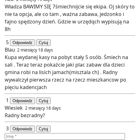
Władza BAWIMY SIĘ 7śmiechnijcie się ekipa. Oj skóry to
nie ta opcja, ale co tam , ważna zabawa, jedzonko i
fajno spędzony dzień. Gdzie w urzędqch wypisują na
8h
5
Odpowiedz
Cytuj
Blau
2 miesięcy 18 days
Kupa wydanej kasy na pobyt stały 5 osób. Śmiech na
sali . Teraz teraz pokażcie jaki plac zabaw dla dzieci
gmina robi na lisich jamach(misztala ch) . Radny
wywalczył pierwsza rzecz na rzecz mieszkancow po
pięciu kadencjach
1
Odpowiedz
Cytuj
Wiesiek
2 miesięcy 18 days
Radny bezradny?
3
Odpowiedz
Cytuj