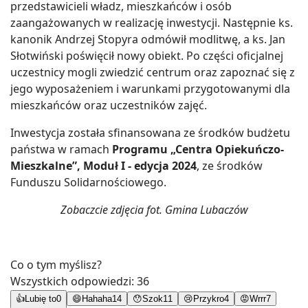
przedstawicieli władz, mieszkańców i osób
zaangażowanych w realizację inwestycji. Następnie ks.
kanonik Andrzej Stopyra odmówił modlitwę, a ks. Jan
Słotwiński poświęcił nowy obiekt. Po części oficjalnej
uczestnicy mogli zwiedzić centrum oraz zapoznać się z
jego wyposażeniem i warunkami przygotowanymi dla
mieszkańców oraz uczestników zajęć.
Inwestycja została sfinansowana ze środków budżetu
państwa w ramach
Programu „Centra Opiekuńczo-
Mieszkalne”, Moduł I - edycja 2024
, ze środków
Funduszu Solidarnościowego.
Zobaczcie zdjęcia fot. Gmina Lubaczów
Co o tym myślisz?
Wszystkich odpowiedzi:
36
👍
Lubię to
0
😄
Hahaha
14
😯
Szok
11
😢
Przykro
4
😡
Wrrr
7