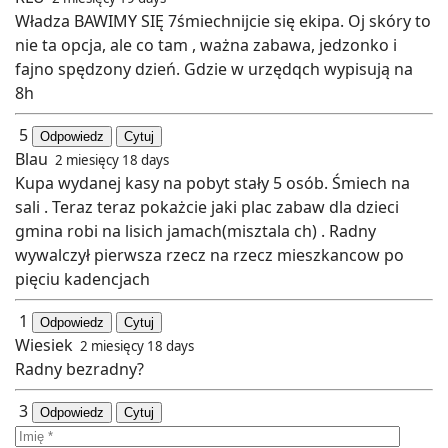
Władza BAWIMY SIĘ 7śmiechnijcie się ekipa. Oj skóry to
nie ta opcja, ale co tam , ważna zabawa, jedzonko i
fajno spędzony dzień. Gdzie w urzędqch wypisują na
8h
5
Odpowiedz
Cytuj
Blau
2 miesięcy 18 days
Kupa wydanej kasy na pobyt stały 5 osób. Śmiech na
sali . Teraz teraz pokażcie jaki plac zabaw dla dzieci
gmina robi na lisich jamach(misztala ch) . Radny
wywalczył pierwsza rzecz na rzecz mieszkancow po
pięciu kadencjach
1
Odpowiedz
Cytuj
Wiesiek
2 miesięcy 18 days
Radny bezradny?
3
Odpowiedz
Cytuj