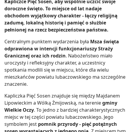
Kapliczce Pięć Sosen, aby wspólnie uczcić swoje
doroczne święto. To miejsce od lat nadaje
obchodom wyjątkowy charakter - łączy religijną
zadumę, lokalną historię i pamięć o służbie
pełnionej na rzecz bezpieczeństwa państwa.
Centralnym punktem wydarzenia była
Msza święta
odprawiona w intencji funkcjonariuszy Straży
Granicznej oraz ich rodzin
. Nabożeństwo miało
uroczysty i refleksyjny charakter, a uczestnicy
spotkania modlili się w miejscu, które dla wielu
mieszkańców powiatu lubaczowskiego ma szczególne
znaczenie.
Kapliczka Pięć Sosen znajduje się między Majdanem
Lipowieckim a Wólką Żmijowską, na terenie
gminy
Wielkie Oczy
. To jedno z bardziej charakterystycznych
miejsc w tej części powiatu lubaczowskiego. Jego
symbolem jest
pomnik przyrody - pięć potężnych
sosen wyrastających z jednego pnia
. Z miejscem tym