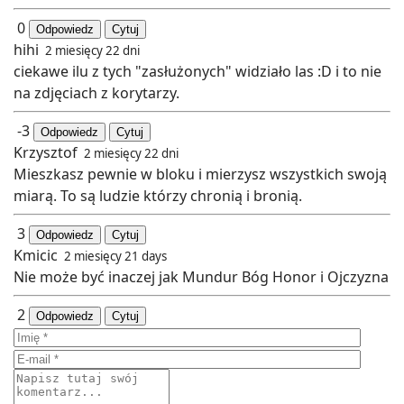
0
Odpowiedz
Cytuj
hihi
2 miesięcy 22 dni
ciekawe ilu z tych "zasłużonych" widziało las :D i to nie
na zdjęciach z korytarzy.
-3
Odpowiedz
Cytuj
Krzysztof
2 miesięcy 22 dni
Mieszkasz pewnie w bloku i mierzysz wszystkich swoją
miarą. To są ludzie którzy chronią i bronią.
3
Odpowiedz
Cytuj
Kmicic
2 miesięcy 21 days
Nie może być inaczej jak Mundur Bóg Honor i Ojczyzna
2
Odpowiedz
Cytuj