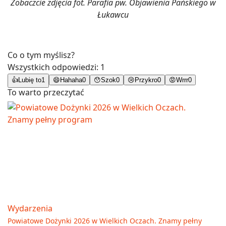
Zobaczcie zdjęcia fot. Parafia pw. Objawienia Pańskiego w
Łukawcu
Co o tym myślisz?
Wszystkich odpowiedzi:
1
👍
Lubię to
1
😄
Hahaha
0
😯
Szok
0
😢
Przykro
0
😡
Wrrr
0
To warto przeczytać
Wydarzenia
Powiatowe Dożynki 2026 w Wielkich Oczach. Znamy pełny