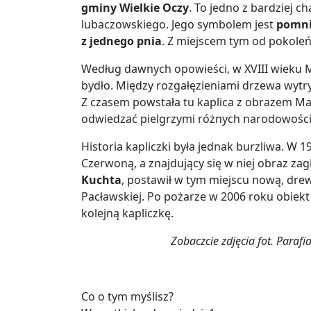
gminy Wielkie Oczy
. To jedno z bardziej c
lubaczowskiego. Jego symbolem jest
pomni
z jednego pnia
. Z miejscem tym od pokoleń 
Według dawnych opowieści, w XVIII wieku M
bydło. Między rozgałęzieniami drzewa wytry
Z czasem powstała tu kaplica z obrazem Mat
odwiedzać pielgrzymi różnych narodowości
Historia kapliczki była jednak burzliwa. W 
Czerwoną, a znajdujący się w niej obraz za
Kuchta
, postawił w tym miejscu nową, dre
Pacławskiej. Po pożarze w 2006 roku obie
kolejną kapliczkę.
Zobaczcie zdjęcia fot. Para
Co o tym myślisz?