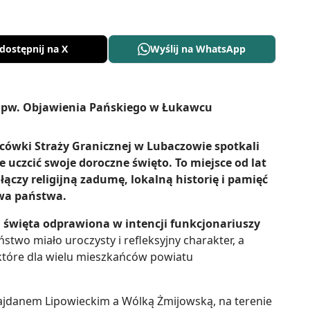
dostępnij na X
Wyślij na WhatsApp
acówki Straży Granicznej w Lubaczowie spotkali
e uczcić swoje doroczne święto. To miejsce od lat
czy religijną zadumę, lokalną historię i pamięć
twa państwa.
 święta odprawiona w intencji funkcjonariuszy
stwo miało uroczysty i refleksyjny charakter, a
, które dla wielu mieszkańców powiatu
Majdanem Lipowieckim a Wólką Żmijowską, na terenie