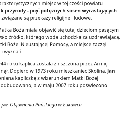
harakterystycznych miejsc w tej części powiatu
k przyrody - pięć potężnych sosen wyrastających
związane są przekazy religijne i ludowe.
atka Boża miała objawić się tutaj dzieciom pasącym
sło źródło, którego woda uchodziła za uzdrawiającą.
ki Bożej Nieustającej Pomocy, a miejsce zaczęli
 i wyznań.
1944 roku kaplica została zniszczona przez Armię
ginął. Dopiero w 1973 roku mieszkaniec Skolina,
Jan
wnianą kapliczkę z wizerunkiem Matki Bożej
kt odbudowano, a w maju 2007 roku poświęcono
fia pw. Objawienia Pańskiego w Łukawcu