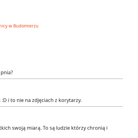
anicy w Budomierzu
 pnia?
:D i to nie na zdjęciach z korytarzy.
ich swoją miarą. To są ludzie którzy chronią i