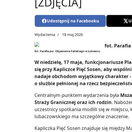
[ZDJĘCIA]
Udostępnij na Facebooku
U
Wydarzenia
18 maj 2026
fot. Parafia pw. Objawienia Pańskiego w Łukawcu
W niedzielę, 17 maja, funkcjonariusze Pl
się przy Kapliczce Pięć Sosen, aby wspólni
nadaje obchodom wyjątkowy charakter - łą
o służbie pełnionej na rzecz bezpieczeńs
Centralnym punktem wydarzenia była
Msza
Straży Granicznej oraz ich rodzin
. Nabożeń
uczestnicy spotkania modlili się w miejscu
lubaczowskiego ma szczególne znaczenie.
Kapliczka Pięć Sosen znajduje się między 