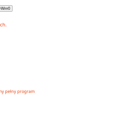

Wrrr
0
my pełny program