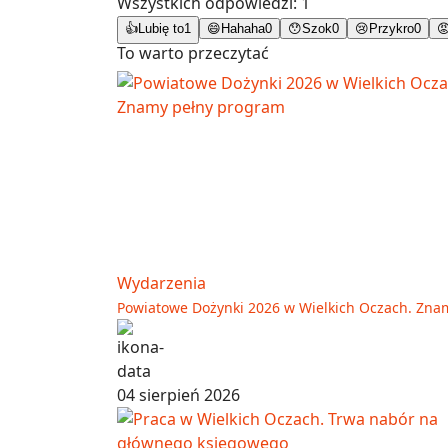
Wszystkich odpowiedzi:
1
👍
Lubię to
1
😄
Hahaha
0
😯
Szok
0
😢
Przykro
0

To warto przeczytać
Wydarzenia
Powiatowe Dożynki 2026 w Wielkich Oczach. Zna
04 sierpień 2026