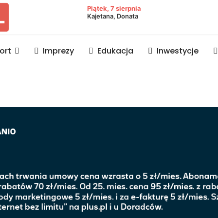
owiat lubaczowski
Piątek, 7 sierpnia
Kajetana, Donata
ort
Imprezy
Edukacja
Inwestycje