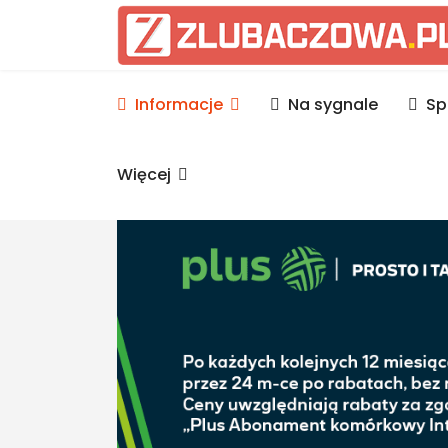
Informacje Lubaczów, p
Informacje
Na sygnale
Sp
Więcej