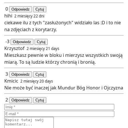
0
Odpowiedz
Cytuj
hihi
2 miesięcy 22 dni
ciekawe ilu z tych "zasłużonych" widziało las :D i to nie
na zdjęciach z korytarzy.
-3
Odpowiedz
Cytuj
Krzysztof
2 miesięcy 21 days
Mieszkasz pewnie w bloku i mierzysz wszystkich swoją
miarą. To są ludzie którzy chronią i bronią.
3
Odpowiedz
Cytuj
Kmicic
2 miesięcy 20 days
Nie może być inaczej jak Mundur Bóg Honor i Ojczyzna
2
Odpowiedz
Cytuj