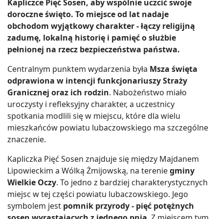
Kapliczce Pięć Sosen, aby wspólnie uczcić swoje
doroczne święto. To miejsce od lat nadaje
obchodom wyjątkowy charakter - łączy religijną
zadumę, lokalną historię i pamięć o służbie
pełnionej na rzecz bezpieczeństwa państwa.
Centralnym punktem wydarzenia była
Msza święta
odprawiona w intencji funkcjonariuszy Straży
Granicznej oraz ich rodzin
. Nabożeństwo miało
uroczysty i refleksyjny charakter, a uczestnicy
spotkania modlili się w miejscu, które dla wielu
mieszkańców powiatu lubaczowskiego ma szczególne
znaczenie.
Kapliczka Pięć Sosen znajduje się między Majdanem
Lipowieckim a Wólką Żmijowską, na terenie
gminy
Wielkie Oczy
. To jedno z bardziej charakterystycznych
miejsc w tej części powiatu lubaczowskiego. Jego
symbolem jest
pomnik przyrody - pięć potężnych
sosen wyrastających z jednego pnia
. Z miejscem tym