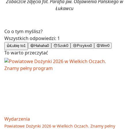
Zobaczcie zdjęcia fot. Parafia pw. Objawienia Pańskiego w
Łukawcu
Co o tym myślisz?
Wszystkich odpowiedzi:
1
👍
Lubię to
1
😄
Hahaha
0
😯
Szok
0
😢
Przykro
0
😡
Wrrr
0
To warto przeczytać
Wydarzenia
Powiatowe Dożynki 2026 w Wielkich Oczach. Znamy pełny