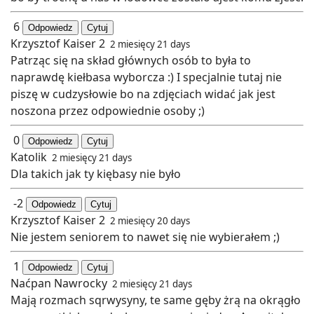
6
Odpowiedz
Cytuj
Krzysztof Kaiser 2
2 miesięcy 21 days
Patrząc się na skład głównych osób to była to
naprawdę kiełbasa wyborcza :) I specjalnie tutaj nie
piszę w cudzysłowie bo na zdjęciach widać jak jest
noszona przez odpowiednie osoby ;)
0
Odpowiedz
Cytuj
Katolik
2 miesięcy 21 days
Dla takich jak ty kiębasy nie było
-2
Odpowiedz
Cytuj
Krzysztof Kaiser 2
2 miesięcy 20 days
Nie jestem seniorem to nawet się nie wybierałem ;)
1
Odpowiedz
Cytuj
Naćpan Nawrocky
2 miesięcy 21 days
Mają rozmach sqrwysyny, te same gęby żrą na okrągło