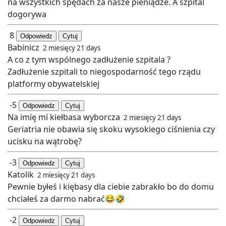
na wszystkich spędach za nasze pieniądze. A szpital
dogorywa
8
Odpowiedz
Cytuj
Babinicz
2 miesięcy 21 days
A co z tym wspólnego zadłużenie szpitala ?
Zadłużenie szpitali to niegospodarność tego rządu
platformy obywatelskiej
-5
Odpowiedz
Cytuj
Na imię mi kiełbasa wyborcza
2 miesięcy 21 days
Geriatria nie obawia się skoku wysokiego ciśnienia czy
ucisku na wątrobę?
-3
Odpowiedz
Cytuj
Katolik
2 miesięcy 21 days
Pewnie byłeś i kiębasy dla ciebie zabrakło bo do domu
chciałeś za darmo nabrać😂🤣
-2
Odpowiedz
Cytuj