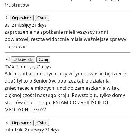
frustratów
0
Odpowiedz
Cytuj
as
2 miesięcy 21 days
zaproszenie na spotkanie mieli wszyscy radni
powiatowi, reszta widocznie miała ważniejsze sprawy
na głowie
-4
Odpowiedz
Cytuj
max
2 miesięcy 21 days
A kto zadba o młodych , czy w tym powiecie będziecie
dbać tylko o Seniorów, poprzez takie działania
zniechęcacie młodych ludzi do zamieszkania w tak
pięknej części naszego kraju. Powstają tu tylko domy
starców i nic innego, PYTAM CO ZRBILIŚCIE DL
MŁODYCH....??????
4
Odpowiedz
Cytuj
mlodzik
2 miesięcy 21 days