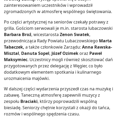
zainteresowaniem uczestników i wprowadził
zgromadzonych w atmosferę wspólnego świętowania.
Po części artystycznej na seniorów czekały potrawy z
grilla. Gościom serwowali je m.in. starosta lubaczowski
Barbara Broź
, wicestarosta
Zenon Swatek
,
przewodnicząca Rady Powiatu Lubaczowskiego
Marta
Tabaczek,
a także członkowie Zarządu:
Anna Rawska-
Misztal
,
Danuta Sopel
,
Józef Ozimek
oraz
Paweł
Maksymiec
. Uczestnicy mogli również skosztować dań
przygotowanych przez delegację z Węgier, co było
dodatkowym elementem spotkania i kulinarnego
urozmaicenia majówki.
W dalszej części wydarzenia przyszedł czas na muzykę i
zabawę. Taneczną atmosferę zapewnili muzycy z
zespołu
Braciaki
, którzy poprowadzili wspólną
biesiadę. Seniorzy chętnie korzystali z okazji do tańca,
rozmów i wspólnego spędzenia czasu.