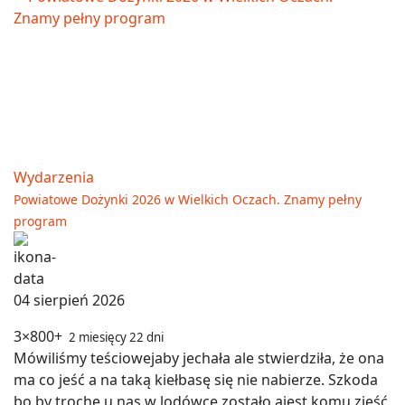
Wydarzenia
Powiatowe Dożynki 2026 w Wielkich Oczach. Znamy pełny
program
04 sierpień 2026
3×800+
2 miesięcy 22 dni
Mówiliśmy teściowejaby jechała ale stwierdziła, że ona
ma co jeść a na taką kiełbasę się nie nabierze. Szkoda
bo by trochę u nas w lodówce zostało ajest komu zjeść.