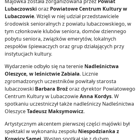
Majówka została zorganizowana przez
Powiat
Lubaczowski
oraz
Powiatowe Centrum Kultury w
Lubaczowie
. Wzięli w niej udział przedstawiciele
środowisk senioralnych z powiatu lubaczowskiego, w
tym członkowie klubów seniora, domów dziennego
pobytu seniora, związków emerytów, lokalnych
zespołów śpiewaczych oraz grup działających przy
instytucjach kultury.
Wydarzenie odbyło się na terenie
Nadleśnictwa
Oleszyce, w leśnictwie Zabiała
. Licznie
zgromadzonych uczestników powitały starosta
lubaczowski
Barbara Broź
oraz dyrektor Powiatowego
Centrum Kultury w Lubaczowie
Anna Kordys
. W
spotkaniu uczestniczył także nadleśniczy Nadleśnictwa
Oleszyce
Tadeusz Maksymowicz
.
Artystycznym akcentem pierwszej części majówki był
spektakl w wykonaniu zespołu
Niespodzianka z
Krowicy Samej
. Występ spotkał się z dużym