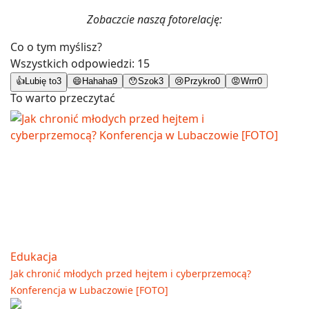
Zobaczcie naszą fotorelację:
Co o tym myślisz?
Wszystkich odpowiedzi:
15
👍
Lubię to
3
😄
Hahaha
9
😯
Szok
3
😢
Przykro
0
😡
Wrrr
0
To warto przeczytać
Edukacja
Jak chronić młodych przed hejtem i cyberprzemocą?
Konferencja w Lubaczowie [FOTO]