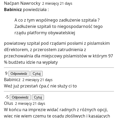
Naćpan Nawrocky
2 miesięcy 21 days
Babinicz
powiedziała :
A co z tym wspólnego zadłużenie szpitala ?
Zadłużenie szpitali to niegospodarność tego
rządu platformy obywatelskiej
powiatowy szpital pod rządami posłami z pislamskim
dErektorem, z przerostem zatrudnienia z
przechowalnia dla miejscowy pislamistów w którym 97
% budżetu idzie na wypłaty
9
Odpowiedz
Cytuj
Babinicz
2 miesięcy 21 days
Weź już przestań ćpa.ć nie służy ci to
-5
Odpowiedz
Cytuj
Olus
2 miesięcy 21 days
W końcu na imprezie widać radnych z różnych opcji,
wiec nie wiem czemu te osądy złośliwych i kąsających