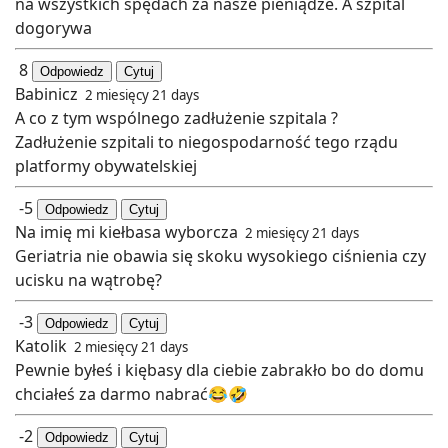
na wszystkich spędach za nasze pieniądze. A szpital
dogorywa
8
Odpowiedz
Cytuj
Babinicz
2 miesięcy 21 days
A co z tym wspólnego zadłużenie szpitala ?
Zadłużenie szpitali to niegospodarność tego rządu
platformy obywatelskiej
-5
Odpowiedz
Cytuj
Na imię mi kiełbasa wyborcza
2 miesięcy 21 days
Geriatria nie obawia się skoku wysokiego ciśnienia czy
ucisku na wątrobę?
-3
Odpowiedz
Cytuj
Katolik
2 miesięcy 21 days
Pewnie byłeś i kiębasy dla ciebie zabrakło bo do domu
chciałeś za darmo nabrać😂🤣
-2
Odpowiedz
Cytuj