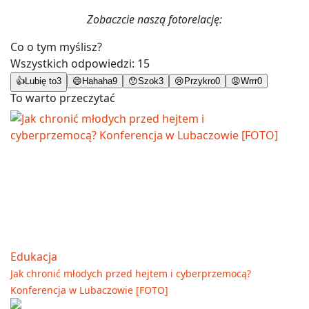
Zobaczcie naszą fotorelację:
Co o tym myślisz?
Wszystkich odpowiedzi:
15
👍
Lubię to
3
😄
Hahaha
9
😯
Szok
3
😢
Przykro
0
😡
Wrrr
0
To warto przeczytać
Edukacja
Jak chronić młodych przed hejtem i cyberprzemocą?
Konferencja w Lubaczowie [FOTO]