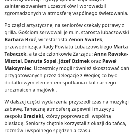
zainteresowaniem uczestników i wprowadził
zgromadzonych w atmosferę wspólnego świętowania.
Po części artystycznej na seniorów czekały potrawy z
grilla. Gościom serwowali je m.in. starosta lubaczowski
Barbara Broź
, wicestarosta
Zenon Swatek
,
przewodnicząca Rady Powiatu Lubaczowskiego
Marta
Tabaczek,
a także członkowie Zarządu:
Anna Rawska-
Misztal
,
Danuta Sopel
,
Józef Ozimek
oraz
Paweł
Maksymiec
. Uczestnicy mogli również skosztować dań
przygotowanych przez delegację z Węgier, co było
dodatkowym elementem spotkania i kulinarnego
urozmaicenia majówki.
W dalszej części wydarzenia przyszedł czas na muzykę i
zabawę. Taneczną atmosferę zapewnili muzycy z
zespołu
Braciaki
, którzy poprowadzili wspólną
biesiadę. Seniorzy chętnie korzystali z okazji do tańca,
rozmów i wspólnego spędzenia czasu.