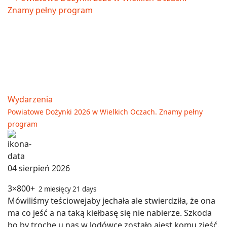
Wydarzenia
Powiatowe Dożynki 2026 w Wielkich Oczach. Znamy pełny
program
04 sierpień 2026
3×800+
2 miesięcy 21 days
Mówiliśmy teściowejaby jechała ale stwierdziła, że ona
ma co jeść a na taką kiełbasę się nie nabierze. Szkoda
bo by trochę u nas w lodówce zostało ajest komu zjeść.