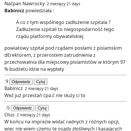
Naćpan Nawrocky
2 miesięcy 21 days
Babinicz
powiedziała :
A co z tym wspólnego zadłużenie szpitala ?
Zadłużenie szpitali to niegospodarność tego
rządu platformy obywatelskiej
powiatowy szpital pod rządami posłami z pislamskim
dErektorem, z przerostem zatrudnienia z
przechowalnia dla miejscowy pislamistów w którym 97
% budżetu idzie na wypłaty
9
Odpowiedz
Cytuj
Babinicz
2 miesięcy 21 days
Weź już przestań ćpa.ć nie służy ci to
-5
Odpowiedz
Cytuj
Olus
2 miesięcy 21 days
W końcu na imprezie widać radnych z różnych opcji,
wiec nie wiem czemu te osądy złośliwych i kąsających