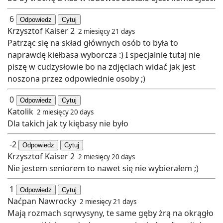
6
Odpowiedz
Cytuj
Krzysztof Kaiser 2
2 miesięcy 21 days
Patrząc się na skład głównych osób to była to
naprawdę kiełbasa wyborcza :) I specjalnie tutaj nie
piszę w cudzysłowie bo na zdjęciach widać jak jest
noszona przez odpowiednie osoby ;)
0
Odpowiedz
Cytuj
Katolik
2 miesięcy 20 days
Dla takich jak ty kiębasy nie było
-2
Odpowiedz
Cytuj
Krzysztof Kaiser 2
2 miesięcy 20 days
Nie jestem seniorem to nawet się nie wybierałem ;)
1
Odpowiedz
Cytuj
Naćpan Nawrocky
2 miesięcy 21 days
Mają rozmach sqrwysyny, te same gęby żrą na okrągło