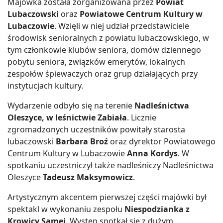
Majówka została zorganizowana przez
Powiat
Lubaczowski
oraz
Powiatowe Centrum Kultury w
Lubaczowie
. Wzięli w niej udział przedstawiciele
środowisk senioralnych z powiatu lubaczowskiego, w
tym członkowie klubów seniora, domów dziennego
pobytu seniora, związków emerytów, lokalnych
zespołów śpiewaczych oraz grup działających przy
instytucjach kultury.
Wydarzenie odbyło się na terenie
Nadleśnictwa
Oleszyce, w leśnictwie Zabiała
. Licznie
zgromadzonych uczestników powitały starosta
lubaczowski
Barbara Broź
oraz dyrektor Powiatowego
Centrum Kultury w Lubaczowie
Anna Kordys
. W
spotkaniu uczestniczył także nadleśniczy Nadleśnictwa
Oleszyce
Tadeusz Maksymowicz
.
Artystycznym akcentem pierwszej części majówki był
spektakl w wykonaniu zespołu
Niespodzianka z
Krowicy Samej
. Występ spotkał się z dużym