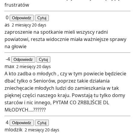
frustratów
0
Odpowiedz
Cytuj
as
2 miesięcy 20 days
zaproszenie na spotkanie mieli wszyscy radni
powiatowi, reszta widocznie miała ważniejsze sprawy
na głowie
-4
Odpowiedz
Cytuj
max
2 miesięcy 20 days
A kto zadba o młodych , czy w tym powiecie będziecie
dbać tylko o Seniorów, poprzez takie działania
zniechęcacie młodych ludzi do zamieszkania w tak
pięknej części naszego kraju. Powstają tu tylko domy
starców i nic innego, PYTAM CO ZRBILIŚCIE DL
MŁODYCH....??????
4
Odpowiedz
Cytuj
mlodzik
2 miesięcy 20 days