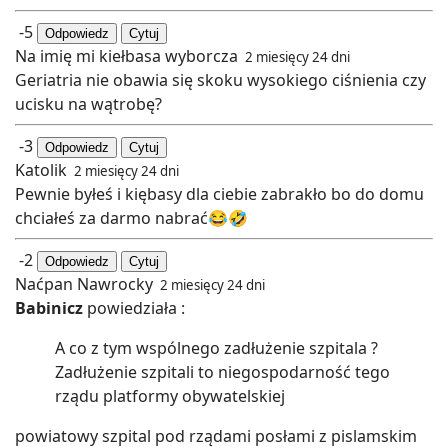
-5
Odpowiedz
Cytuj
Na imię mi kiełbasa wyborcza
2 miesięcy 24 dni
Geriatria nie obawia się skoku wysokiego ciśnienia czy
ucisku na wątrobę?
-3
Odpowiedz
Cytuj
Katolik
2 miesięcy 24 dni
Pewnie byłeś i kiębasy dla ciebie zabrakło bo do domu
chciałeś za darmo nabrać😂🤣
-2
Odpowiedz
Cytuj
Naćpan Nawrocky
2 miesięcy 24 dni
Babinicz
powiedziała :
A co z tym wspólnego zadłużenie szpitala ?
Zadłużenie szpitali to niegospodarność tego
rządu platformy obywatelskiej
powiatowy szpital pod rządami posłami z pislamskim