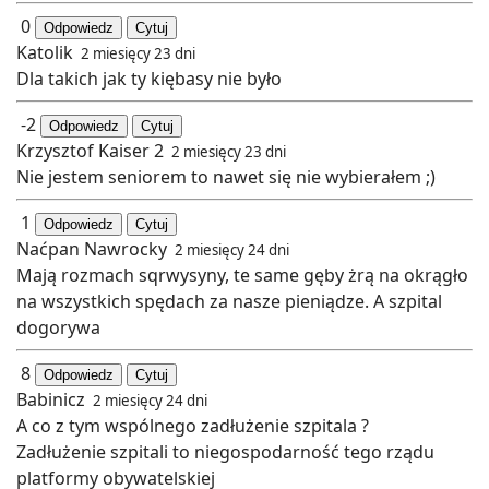
0
Odpowiedz
Cytuj
Katolik
2 miesięcy 23 dni
Dla takich jak ty kiębasy nie było
-2
Odpowiedz
Cytuj
Krzysztof Kaiser 2
2 miesięcy 23 dni
Nie jestem seniorem to nawet się nie wybierałem ;)
1
Odpowiedz
Cytuj
Naćpan Nawrocky
2 miesięcy 24 dni
Mają rozmach sqrwysyny, te same gęby żrą na okrągło
na wszystkich spędach za nasze pieniądze. A szpital
dogorywa
8
Odpowiedz
Cytuj
Babinicz
2 miesięcy 24 dni
A co z tym wspólnego zadłużenie szpitala ?
Zadłużenie szpitali to niegospodarność tego rządu
platformy obywatelskiej