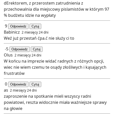
dErektorem, z przerostem zatrudnienia z
przechowalnia dla miejscowy pislamistów w którym 97
% budżetu idzie na wypłaty
9
Odpowiedz
Cytuj
Babinicz
2 miesięcy 24 dni
Weź już przestań ćpa.ć nie służy ci to
-5
Odpowiedz
Cytuj
Olus
2 miesięcy 24 dni
W końcu na imprezie widać radnych z różnych opcji,
wiec nie wiem czemu te osądy złośliwych i kąsających
frustratów
0
Odpowiedz
Cytuj
as
2 miesięcy 24 dni
zaproszenie na spotkanie mieli wszyscy radni
powiatowi, reszta widocznie miała ważniejsze sprawy
na głowie