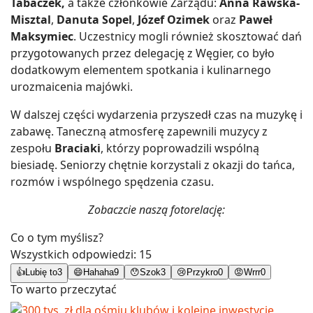
Tabaczek,
a także członkowie Zarządu:
Anna Rawska-
Misztal
,
Danuta Sopel
,
Józef Ozimek
oraz
Paweł
Maksymiec
. Uczestnicy mogli również skosztować dań
przygotowanych przez delegację z Węgier, co było
dodatkowym elementem spotkania i kulinarnego
urozmaicenia majówki.
W dalszej części wydarzenia przyszedł czas na muzykę i
zabawę. Taneczną atmosferę zapewnili muzycy z
zespołu
Braciaki
, którzy poprowadzili wspólną
biesiadę. Seniorzy chętnie korzystali z okazji do tańca,
rozmów i wspólnego spędzenia czasu.
Zobaczcie naszą fotorelację:
Co o tym myślisz?
Wszystkich odpowiedzi:
15
👍
Lubię to
3
😄
Hahaha
9
😯
Szok
3
😢
Przykro
0
😡
Wrrr
0
To warto przeczytać