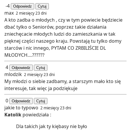
-4
Odpowiedz
Cytuj
max
2 miesięcy 23 dni
A kto zadba o młodych , czy w tym powiecie będziecie
dbać tylko o Seniorów, poprzez takie działania
zniechęcacie młodych ludzi do zamieszkania w tak
pięknej części naszego kraju. Powstają tu tylko domy
starców i nic innego, PYTAM CO ZRBILIŚCIE DL
MŁODYCH....??????
4
Odpowiedz
Cytuj
mlodzik
2 miesięcy 23 dni
My młodzi o siebie zadbamy, a starszym mało kto się
interesuje, tak więc ja podziękuje
0
Odpowiedz
Cytuj
jakie to typowo
2 miesięcy 23 dni
Katolik
powiedziała :
Dla takich jak ty kiębasy nie było