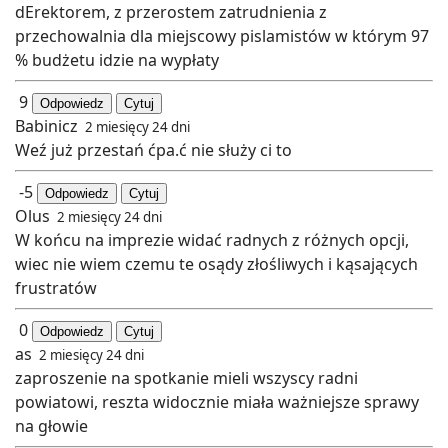
dErektorem, z przerostem zatrudnienia z
przechowalnia dla miejscowy pislamistów w którym 97
% budżetu idzie na wypłaty
9
Odpowiedz
Cytuj
Babinicz
2 miesięcy 24 dni
Weź już przestań ćpa.ć nie służy ci to
-5
Odpowiedz
Cytuj
Olus
2 miesięcy 24 dni
W końcu na imprezie widać radnych z różnych opcji,
wiec nie wiem czemu te osądy złośliwych i kąsających
frustratów
0
Odpowiedz
Cytuj
as
2 miesięcy 24 dni
zaproszenie na spotkanie mieli wszyscy radni
powiatowi, reszta widocznie miała ważniejsze sprawy
na głowie