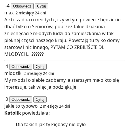
-4
Odpowiedz
Cytuj
max
2 miesięcy 24 dni
A kto zadba o młodych , czy w tym powiecie będziecie
dbać tylko o Seniorów, poprzez takie działania
zniechęcacie młodych ludzi do zamieszkania w tak
pięknej części naszego kraju. Powstają tu tylko domy
starców i nic innego, PYTAM CO ZRBILIŚCIE DL
MŁODYCH....??????
4
Odpowiedz
Cytuj
mlodzik
2 miesięcy 24 dni
My młodzi o siebie zadbamy, a starszym mało kto się
interesuje, tak więc ja podziękuje
0
Odpowiedz
Cytuj
jakie to typowo
2 miesięcy 24 dni
Katolik
powiedziała :
Dla takich jak ty kiębasy nie było