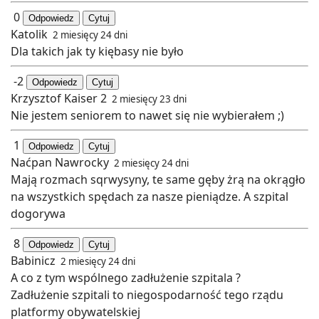
0
Odpowiedz
Cytuj
Katolik
2 miesięcy 24 dni
Dla takich jak ty kiębasy nie było
-2
Odpowiedz
Cytuj
Krzysztof Kaiser 2
2 miesięcy 23 dni
Nie jestem seniorem to nawet się nie wybierałem ;)
1
Odpowiedz
Cytuj
Naćpan Nawrocky
2 miesięcy 24 dni
Mają rozmach sqrwysyny, te same gęby żrą na okrągło
na wszystkich spędach za nasze pieniądze. A szpital
dogorywa
8
Odpowiedz
Cytuj
Babinicz
2 miesięcy 24 dni
A co z tym wspólnego zadłużenie szpitala ?
Zadłużenie szpitali to niegospodarność tego rządu
platformy obywatelskiej