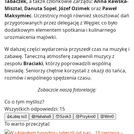
Tabaczek,
a także członkowie Zarządu:
Anna Rawska-
Misztal
,
Danuta Sopel
,
Józef Ozimek
oraz
Paweł
Maksymiec
. Uczestnicy mogli również skosztować dań
przygotowanych przez delegację z Węgier, co było
dodatkowym elementem spotkania i kulinarnego
urozmaicenia majówki.
W dalszej części wydarzenia przyszedł czas na muzykę i
zabawę. Taneczną atmosferę zapewnili muzycy z
zespołu
Braciaki
, którzy poprowadzili wspólną
biesiadę. Seniorzy chętnie korzystali z okazji do tańca,
rozmów i wspólnego spędzenia czasu.
Zobaczcie naszą fotorelację:
Co o tym myślisz?
Wszystkich odpowiedzi:
15
👍
Lubię to
3
😄
Hahaha
9
😯
Szok
3
😢
Przykro
0
😡
Wrrr
0
To warto przeczytać