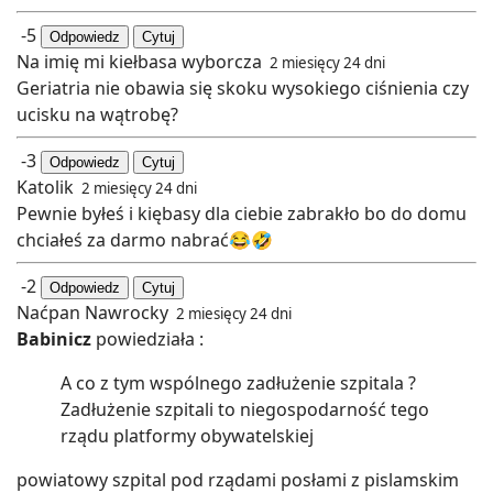
-5
Odpowiedz
Cytuj
Na imię mi kiełbasa wyborcza
2 miesięcy 24 dni
Geriatria nie obawia się skoku wysokiego ciśnienia czy
ucisku na wątrobę?
-3
Odpowiedz
Cytuj
Katolik
2 miesięcy 24 dni
Pewnie byłeś i kiębasy dla ciebie zabrakło bo do domu
chciałeś za darmo nabrać😂🤣
-2
Odpowiedz
Cytuj
Naćpan Nawrocky
2 miesięcy 24 dni
Babinicz
powiedziała :
A co z tym wspólnego zadłużenie szpitala ?
Zadłużenie szpitali to niegospodarność tego
rządu platformy obywatelskiej
powiatowy szpital pod rządami posłami z pislamskim