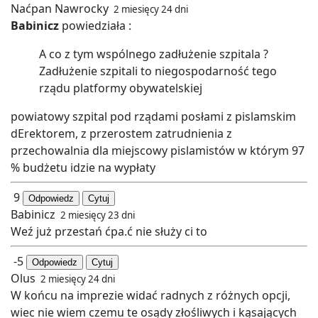
Naćpan Nawrocky
2 miesięcy 24 dni
Babinicz
powiedziała :
A co z tym wspólnego zadłużenie szpitala ?
Zadłużenie szpitali to niegospodarność tego
rządu platformy obywatelskiej
powiatowy szpital pod rządami posłami z pislamskim
dErektorem, z przerostem zatrudnienia z
przechowalnia dla miejscowy pislamistów w którym 97
% budżetu idzie na wypłaty
9
Odpowiedz
Cytuj
Babinicz
2 miesięcy 23 dni
Weź już przestań ćpa.ć nie służy ci to
-5
Odpowiedz
Cytuj
Olus
2 miesięcy 24 dni
W końcu na imprezie widać radnych z różnych opcji,
wiec nie wiem czemu te osądy złośliwych i kąsających