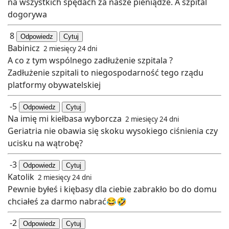
na wszystkich spędach za nasze pieniądze. A szpital
dogorywa
8
Odpowiedz
Cytuj
Babinicz
2 miesięcy 24 dni
A co z tym wspólnego zadłużenie szpitala ?
Zadłużenie szpitali to niegospodarność tego rządu
platformy obywatelskiej
-5
Odpowiedz
Cytuj
Na imię mi kiełbasa wyborcza
2 miesięcy 24 dni
Geriatria nie obawia się skoku wysokiego ciśnienia czy
ucisku na wątrobę?
-3
Odpowiedz
Cytuj
Katolik
2 miesięcy 24 dni
Pewnie byłeś i kiębasy dla ciebie zabrakło bo do domu
chciałeś za darmo nabrać😂🤣
-2
Odpowiedz
Cytuj