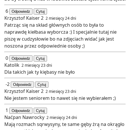
6
Odpowiedz
Cytuj
Krzysztof Kaiser 2
2 miesięcy 24 dni
Patrząc się na skład głównych osób to była to
naprawdę kiełbasa wyborcza :) I specjalnie tutaj nie
piszę w cudzysłowie bo na zdjęciach widać jak jest
noszona przez odpowiednie osoby ;)
0
Odpowiedz
Cytuj
Katolik
2 miesięcy 23 dni
Dla takich jak ty kiębasy nie było
-2
Odpowiedz
Cytuj
Krzysztof Kaiser 2
2 miesięcy 23 dni
Nie jestem seniorem to nawet się nie wybierałem ;)
1
Odpowiedz
Cytuj
Naćpan Nawrocky
2 miesięcy 24 dni
Mają rozmach sqrwysyny, te same gęby żrą na okrągło