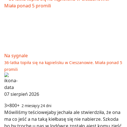
Na sygnale
36-latka topiła się na kąpielisku w Cieszanowie. Miała ponad 5
promili
07 sierpień 2026
3×800+
2 miesięcy 24 dni
Mówiliśmy teściowejaby jechała ale stwierdziła, że ona
ma co jeść a na taką kiełbasę się nie nabierze. Szkoda
bo by trochę u nas w lodówce zostało ajest komu zjeść.