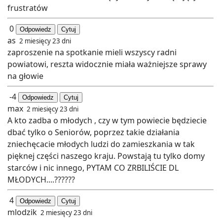
frustratów
0
Odpowiedz
Cytuj
as
2 miesięcy 23 dni
zaproszenie na spotkanie mieli wszyscy radni
powiatowi, reszta widocznie miała ważniejsze sprawy
na głowie
-4
Odpowiedz
Cytuj
max
2 miesięcy 23 dni
A kto zadba o młodych , czy w tym powiecie będziecie
dbać tylko o Seniorów, poprzez takie działania
zniechęcacie młodych ludzi do zamieszkania w tak
pięknej części naszego kraju. Powstają tu tylko domy
starców i nic innego, PYTAM CO ZRBILIŚCIE DL
MŁODYCH....??????
4
Odpowiedz
Cytuj
mlodzik
2 miesięcy 23 dni