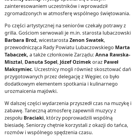
zainteresowaniem uczestników i wprowadził
zgromadzonych w atmosferę wspólnego świętowania.
Po części artystycznej na seniorów czekały potrawy z
grilla. Gościom serwowali je m.in. starosta lubaczowski
Barbara Broź
, wicestarosta
Zenon Swatek
,
przewodnicząca Rady Powiatu Lubaczowskiego
Marta
Tabaczek,
a także członkowie Zarządu:
Anna Rawska-
Misztal
,
Danuta Sopel
,
Józef Ozimek
oraz
Paweł
Maksymiec
. Uczestnicy mogli również skosztować dań
przygotowanych przez delegację z Węgier, co było
dodatkowym elementem spotkania i kulinarnego
urozmaicenia majówki.
W dalszej części wydarzenia przyszedł czas na muzykę i
zabawę. Taneczną atmosferę zapewnili muzycy z
zespołu
Braciaki
, którzy poprowadzili wspólną
biesiadę. Seniorzy chętnie korzystali z okazji do tańca,
rozmów i wspólnego spędzenia czasu.