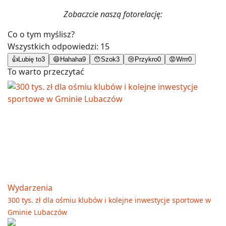
Zobaczcie naszą fotorelację:
Co o tym myślisz?
Wszystkich odpowiedzi:
15
👍
Lubię to
3
😄
Hahaha
9
😯
Szok
3
😢
Przykro
0
😡
Wrrr
0
To warto przeczytać
Wydarzenia
300 tys. zł dla ośmiu klubów i kolejne inwestycje sportowe w
Gminie Lubaczów