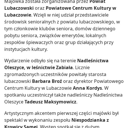
Majówka została zorganizowana przez
Powiat
Lubaczowski
oraz
Powiatowe Centrum Kultury w
Lubaczowie
. Wzięli w niej udział przedstawiciele
środowisk senioralnych z powiatu lubaczowskiego, w
tym członkowie klubów seniora, domów dziennego
pobytu seniora, związków emerytów, lokalnych
zespołów śpiewaczych oraz grup działających przy
instytucjach kultury.
Wydarzenie odbyło się na terenie
Nadleśnictwa
Oleszyce, w leśnictwie Zabiała
. Licznie
zgromadzonych uczestników powitały starosta
lubaczowski
Barbara Broź
oraz dyrektor Powiatowego
Centrum Kultury w Lubaczowie
Anna Kordys
. W
spotkaniu uczestniczył także nadleśniczy Nadleśnictwa
Oleszyce
Tadeusz Maksymowicz
.
Artystycznym akcentem pierwszej części majówki był
spektakl w wykonaniu zespołu
Niespodzianka z
Krowicy Samej
. Występ spotkał się z dużym