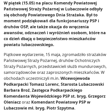
W piątek (15.05) na placu Komendy Powiatowej
Państwowej Straży Pożarnej w Lubaczowie odbyły
się obchody Powiatowego Dnia Strażaka. Był to
moment podziękowań dla funkcjonariuszy PSP i
druhów OSP, ale także okazja do wręczenia
awansów, odznaczeń i wyróżnień osobom, które na
co dzień dbają o bezpieczeństwo mieszkańców
powiatu lubaczowskiego.
Piątkowe wydarzenie, 15 maja, zgromadziło strażaków
Państwowej Straży Pożarnej, druhów Ochotniczych
Straży Pożarnych, przedstawicieli służb mundurowych,
samorządowców oraz zaproszonych mieszkańców. W
obchodach uczestniczyli m.in.
Wicewojewoda
Podkarpacki Tomasz Lorenc
,
Starosta Lubaczowski
Barbara Broź
,
Zastępca Podkarpackiego
Komendanta Wojewódzkiego PSP st. bryg. Grzegorz
Oleniacz
oraz
Komendant Powiatowy PSP w
Lubaczowie mł. bryg. Piotr Szpytma
.