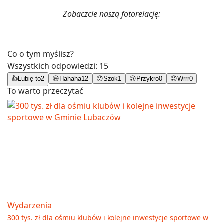
Zobaczcie naszą fotorelację:
Co o tym myślisz?
Wszystkich odpowiedzi:
15
👍
Lubię to
2
😄
Hahaha
12
😯
Szok
1
😢
Przykro
0
😡
Wrrr
0
To warto przeczytać
Wydarzenia
300 tys. zł dla ośmiu klubów i kolejne inwestycje sportowe w