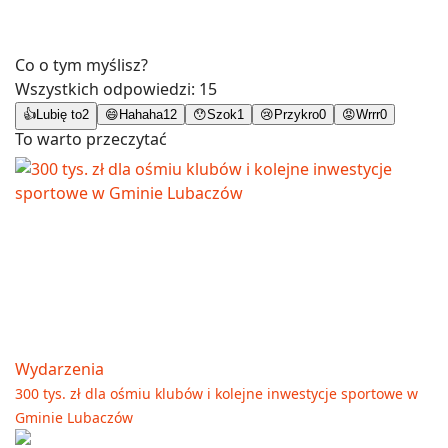
Co o tym myślisz?
Wszystkich odpowiedzi:
15
👍
Lubię to
2
😄
Hahaha
12
😯
Szok
1
😢
Przykro
0
😡
Wrrr
0
To warto przeczytać
Wydarzenia
300 tys. zł dla ośmiu klubów i kolejne inwestycje sportowe w
Gminie Lubaczów