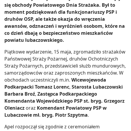
się obchody Powiatowego Dnia Strażaka. Był to
moment podziękowań dla funkcjonariuszy PSP i
druhów OSP, ale także okazja do wręczenia
awansów, odznaczeń i wyróżnień osobom, które na
co dzień dbają o bezpieczeństwo mieszkańców
powiatu lubaczowskiego.
Piątkowe wydarzenie, 15 maja, zgromadziło strażaków
Państwowej Straży Pożarnej, druhów Ochotniczych
Straży Pożarnych, przedstawicieli służb mundurowych,
samorządowców oraz zaproszonych mieszkańców. W
obchodach uczestniczyli m.in.
Wicewojewoda
Podkarpacki Tomasz Lorenc
,
Starosta Lubaczowski
Barbara Broź
,
Zastępca Podkarpackiego
Komendanta Wojewódzkiego PSP st. bryg. Grzegorz
Oleniacz
oraz
Komendant Powiatowy PSP w
Lubaczowie mł. bryg. Piotr Szpytma
.
Apel rozpoczął się zgodnie z ceremoniałem