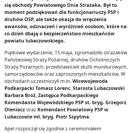
się obchody Powiatowego Dnia Strażaka. Był to
moment podziękowań dla funkcjonariuszy PSP i
druhów OSP, ale także okazja do wręczenia
awansów, odznaczeń i wyróżnień osobom, które na
co dzień dbają o bezpieczeństwo mieszkańców
powiatu lubaczowskiego.
Piątkowe wydarzenie, 15 maja, zgromadziło strażaków
Państwowej Straży Pożarnej, druhów Ochotniczych
Straży Pożarnych, przedstawicieli służb mundurowych,
samorządowców oraz zaproszonych mieszkańców. W
obchodach uczestniczyli m.in.
Wicewojewoda
Podkarpacki Tomasz Lorenc
,
Starosta Lubaczowski
Barbara Broź
,
Zastępca Podkarpackiego
Komendanta Wojewódzkiego PSP st. bryg. Grzegorz
Oleniacz
oraz
Komendant Powiatowy PSP w
Lubaczowie mł. bryg. Piotr Szpytma
.
Apel rozpoczął się zgodnie z ceremoniałem