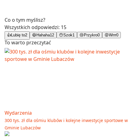
Co o tym myślisz?
Wszystkich odpowiedzi:
15
👍
Lubię to
2
😄
Hahaha
12
😯
Szok
1
😢
Przykro
0
😡
Wrrr
0
To warto przeczytać
Wydarzenia
300 tys. zł dla ośmiu klubów i kolejne inwestycje sportowe w
Gminie Lubaczów