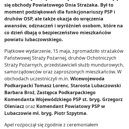
się obchody Powiatowego Dnia Strażaka. Był to
moment podziękowań dla funkcjonariuszy PSP i
druhów OSP, ale także okazja do wręczenia
awansów, odznaczeń i wyróżnień osobom, które na
co dzień dbają o bezpieczeństwo mieszkańców
powiatu lubaczowskiego.
Piątkowe wydarzenie, 15 maja, zgromadziło strażaków
Państwowej Straży Pożarnej, druhów Ochotniczych
Straży Pożarnych, przedstawicieli służb mundurowych,
samorządowców oraz zaproszonych mieszkańców. W
obchodach uczestniczyli m.in.
Wicewojewoda
Podkarpacki Tomasz Lorenc
,
Starosta Lubaczowski
Barbara Broź
,
Zastępca Podkarpackiego
Komendanta Wojewódzkiego PSP st. bryg. Grzegorz
Oleniacz
oraz
Komendant Powiatowy PSP w
Lubaczowie mł. bryg. Piotr Szpytma
.
Apel rozpoczął się zgodnie z ceremoniałem