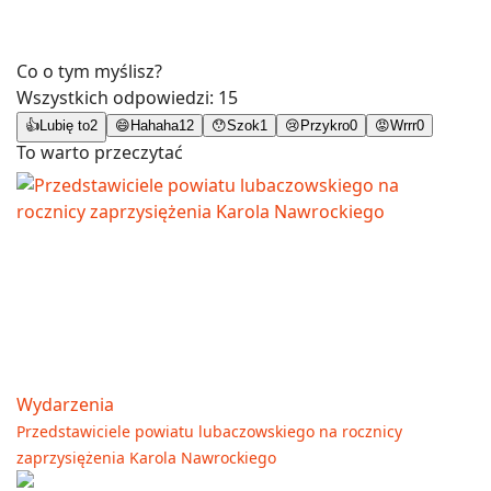
Co o tym myślisz?
Wszystkich odpowiedzi:
15
👍
Lubię to
2
😄
Hahaha
12
😯
Szok
1
😢
Przykro
0
😡
Wrrr
0
To warto przeczytać
Wydarzenia
Przedstawiciele powiatu lubaczowskiego na rocznicy
zaprzysiężenia Karola Nawrockiego