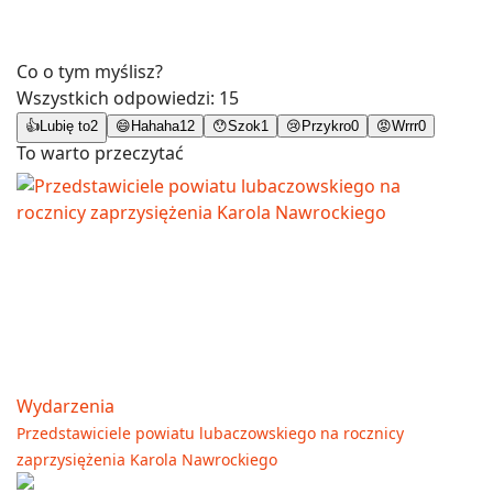
Co o tym myślisz?
Wszystkich odpowiedzi:
15
👍
Lubię to
2
😄
Hahaha
12
😯
Szok
1
😢
Przykro
0
😡
Wrrr
0
To warto przeczytać
Wydarzenia
Przedstawiciele powiatu lubaczowskiego na rocznicy
zaprzysiężenia Karola Nawrockiego