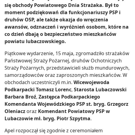
się obchody Powiatowego Dnia Strażaka. Był to
moment podziękowań dla funkcjonariuszy PSP i
druhów OSP, ale także okazja do wręczenia
awansów, odznaczeń i wyróżnień osobom, które na
co dzień dbają o bezpieczeństwo mieszkańców
powiatu lubaczowskiego.
Piątkowe wydarzenie, 15 maja, zgromadziło strażaków
Państwowej Straży Pożarnej, druhów Ochotniczych
Straży Pożarnych, przedstawicieli służb mundurowych,
samorządowców oraz zaproszonych mieszkańców. W
obchodach uczestniczyli m.in.
Wicewojewoda
Podkarpacki Tomasz Lorenc
,
Starosta Lubaczowski
Barbara Broź
,
Zastępca Podkarpackiego
Komendanta Wojewódzkiego PSP st. bryg. Grzegorz
Oleniacz
oraz
Komendant Powiatowy PSP w
Lubaczowie mł. bryg. Piotr Szpytma
.
Apel rozpoczął się zgodnie z ceremoniałem