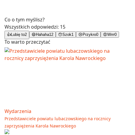
Co o tym myślisz?
Wszystkich odpowiedzi:
15
👍
Lubię to
2
😄
Hahaha
12
😯
Szok
1
😢
Przykro
0
😡
Wrrr
0
To warto przeczytać
Wydarzenia
Przedstawiciele powiatu lubaczowskiego na rocznicy
zaprzysiężenia Karola Nawrockiego