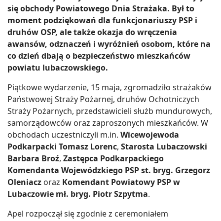
się obchody Powiatowego Dnia Strażaka. Był to
moment podziękowań dla funkcjonariuszy PSP i
druhów OSP, ale także okazja do wręczenia
awansów, odznaczeń i wyróżnień osobom, które na
co dzień dbają o bezpieczeństwo mieszkańców
powiatu lubaczowskiego.
Piątkowe wydarzenie, 15 maja, zgromadziło strażaków
Państwowej Straży Pożarnej, druhów Ochotniczych
Straży Pożarnych, przedstawicieli służb mundurowych,
samorządowców oraz zaproszonych mieszkańców. W
obchodach uczestniczyli m.in.
Wicewojewoda
Podkarpacki Tomasz Lorenc
,
Starosta Lubaczowski
Barbara Broź
,
Zastępca Podkarpackiego
Komendanta Wojewódzkiego PSP st. bryg. Grzegorz
Oleniacz
oraz
Komendant Powiatowy PSP w
Lubaczowie mł. bryg. Piotr Szpytma
.
Apel rozpoczął się zgodnie z ceremoniałem