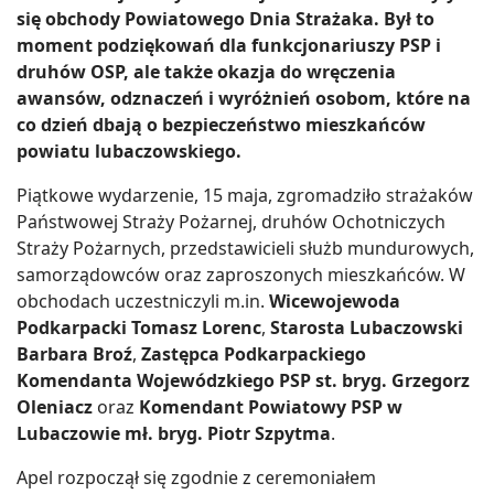
się obchody Powiatowego Dnia Strażaka. Był to
moment podziękowań dla funkcjonariuszy PSP i
druhów OSP, ale także okazja do wręczenia
awansów, odznaczeń i wyróżnień osobom, które na
co dzień dbają o bezpieczeństwo mieszkańców
powiatu lubaczowskiego.
Piątkowe wydarzenie, 15 maja, zgromadziło strażaków
Państwowej Straży Pożarnej, druhów Ochotniczych
Straży Pożarnych, przedstawicieli służb mundurowych,
samorządowców oraz zaproszonych mieszkańców. W
obchodach uczestniczyli m.in.
Wicewojewoda
Podkarpacki Tomasz Lorenc
,
Starosta Lubaczowski
Barbara Broź
,
Zastępca Podkarpackiego
Komendanta Wojewódzkiego PSP st. bryg. Grzegorz
Oleniacz
oraz
Komendant Powiatowy PSP w
Lubaczowie mł. bryg. Piotr Szpytma
.
Apel rozpoczął się zgodnie z ceremoniałem