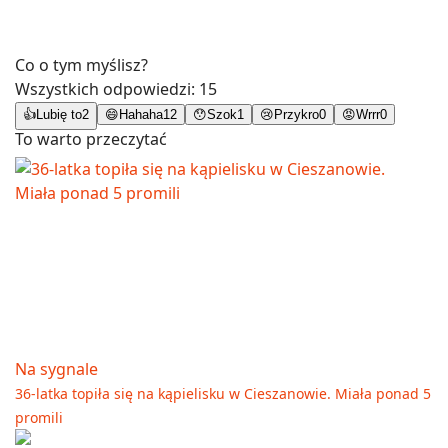
Co o tym myślisz?
Wszystkich odpowiedzi:
15
👍
Lubię to
2
😄
Hahaha
12
😯
Szok
1
😢
Przykro
0
😡
Wrrr
0
To warto przeczytać
Na sygnale
36-latka topiła się na kąpielisku w Cieszanowie. Miała ponad 5
promili