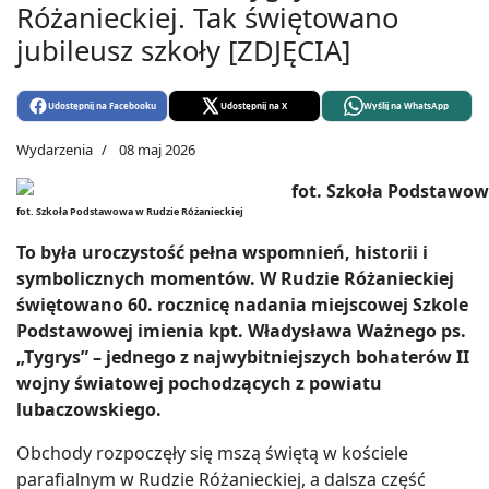
Różanieckiej. Tak świętowano
jubileusz szkoły [ZDJĘCIA]
Udostępnij na Facebooku
Udostępnij na X
Wyślij na WhatsApp
Wydarzenia
08 maj 2026
fot. Szkoła Podstawowa w Rudzie Różanieckiej
To była uroczystość pełna wspomnień, historii i
symbolicznych momentów. W Rudzie Różanieckiej
świętowano 60. rocznicę nadania miejscowej Szkole
Podstawowej imienia kpt. Władysława Ważnego ps.
„Tygrys” – jednego z najwybitniejszych bohaterów II
wojny światowej pochodzących z powiatu
lubaczowskiego.
Obchody rozpoczęły się mszą świętą w kościele
parafialnym w Rudzie Różanieckiej, a dalsza część