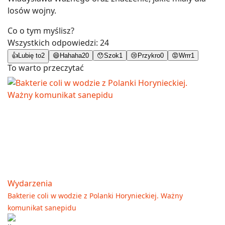
losów wojny.
Co o tym myślisz?
Wszystkich odpowiedzi:
24
👍
Lubię to
2
😄
Hahaha
20
😯
Szok
1
😢
Przykro
0
😡
Wrrr
1
To warto przeczytać
Wydarzenia
Bakterie coli w wodzie z Polanki Horynieckiej. Ważny
komunikat sanepidu