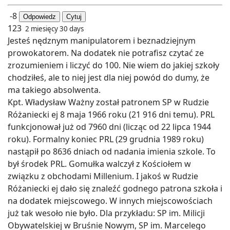
-8
Odpowiedz
Cytuj
123
2 miesięcy 30 days
Jesteś nędznym manipulatorem i beznadziejnym
prowokatorem. Na dodatek nie potrafisz czytać ze
zrozumieniem i liczyć do 100. Nie wiem do jakiej szkoły
chodziłeś, ale to niej jest dla niej powód do dumy, że
ma takiego absolwenta.
Kpt. Władysław Ważny został patronem SP w Rudzie
Różaniecki ej 8 maja 1966 roku (21 916 dni temu). PRL
funkcjonował już od 7960 dni (licząc od 22 lipca 1944
roku). Formalny koniec PRL (29 grudnia 1989 roku)
nastąpił po 8636 dniach od nadania imienia szkole. To
był środek PRL. Gomułka walczył z Kościołem w
związku z obchodami Millenium. I jakoś w Rudzie
Różaniecki ej dało się znaleźć godnego patrona szkoła i
na dodatek miejscowego. W innych miejscowościach
już tak wesoło nie było. Dla przykładu: SP im. Milicji
Obywatelskiej w Bruśnie Nowym, SP im. Marcelego