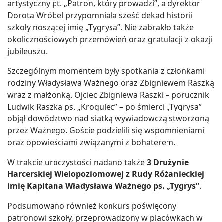
artystyczny pt. „Patron, który prowadzi”, a dyrektor
Dorota Wróbel przypomniała sześć dekad historii
szkoły noszącej imię „Tygrysa”. Nie zabrakło także
okolicznościowych przemówień oraz gratulacji z okazji
jubileuszu.
Szczególnym momentem były spotkania z członkami
rodziny Władysława Ważnego oraz Zbigniewem Raszką
wraz z małżonką. Ojciec Zbigniewa Raszki – porucznik
Ludwik Raszka ps. „Krogulec” – po śmierci „Tygrysa”
objął dowództwo nad siatką wywiadowczą stworzoną
przez Ważnego. Goście podzielili się wspomnieniami
oraz opowieściami związanymi z bohaterem.
W trakcie uroczystości nadano także
3 Drużynie
Harcerskiej Wielopoziomowej z Rudy Różanieckiej
imię Kapitana Władysława Ważnego ps. „Tygrys”
.
Podsumowano również konkurs poświęcony
patronowi szkoły, przeprowadzony w placówkach w