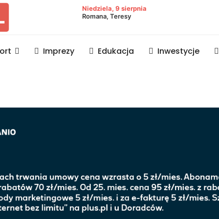
owiat lubaczowski
Niedziela, 9 sierpnia
Romana, Teresy
ort
Imprezy
Edukacja
Inwestycje