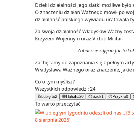
Dzięki działalności jego siatki możliwe był
O znaczeniu działań Ważnego mówił po wojn
działalność polskiego wywiadu uratowała tys
Za swoją działalność Władysław Ważny zost
Krzyżem Wojennym oraz Virtuti Militari.
Zobaczcie zdjęcia fot. Szk
Zachęcamy do zapoznania się z pełnym artyk
Władysława Ważnego oraz znaczenie, jakie m
Co o tym myślisz?
Wszystkich odpowiedzi:
24
👍
Lubię to
2
😄
Hahaha
20
😯
Szok
1
😢
Przykro
0
To warto przeczytać