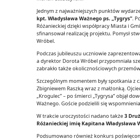
Jednym z najważniejszych punktów wydarze
kpt. Władysława Ważnego ps. „Tygrys”
. P
Różanieckiej dzięki współpracy Miasta i Gm
sfinansował realizację projektu. Pomysł st
Wróbel.
Podczas jubileuszu uczniowie zaprezentowal
a dyrektor Dorota Wróbel przypomniała sześć
zabrakło także okolicznościowych przemówień
Szczególnym momentem były spotkania z c
Zbigniewem Raszką wraz z małżonką. Ojciec
„Krogulec” – po śmierci „Tygrysa” objął d
Ważnego. Goście podzielili się wspomnieni
W trakcie uroczystości nadano także
3 Dru
Różanieckiej imię Kapitana Władysława W
Podsumowano również konkurs poświęcony