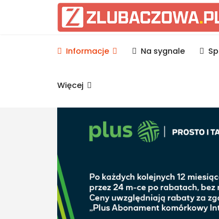
Informacje Lubaczów, p
Informacje
Na sygnale
Sp
Więcej