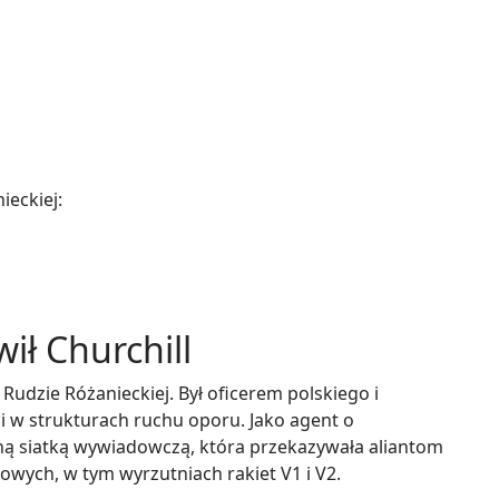
ieckiej:
ił Churchill
Rudzie Różanieckiej. Był oficerem polskiego i
i w strukturach ruchu oporu. Jako agent o
ą siatką wywiadowczą, która przekazywała aliantom
owych, w tym wyrzutniach rakiet V1 i V2.