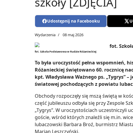
szkoły [ZDJĘCIA]
Udostępnij na Facebooku
U
Wydarzenia
08 maj 2026
fot. Szkoła Podstawowa w Rudzie Różanieckiej
To była uroczystość pełna wspomnień, hi
Różanieckiej świętowano 60. rocznicę na
kpt. Władysława Ważnego ps. „Tygrys” – 
światowej pochodzących z powiatu luba
Obchody rozpoczęły się mszą świętą w kości
część jubileuszu odbyła się przy Zespole S
„Tygrys”. W uroczystościach uczestniczyli u
goście, wśród których znaleźli się m.in. w
lubaczowski Barbara Broź, burmistrz Miast
Marian Leszczyński.