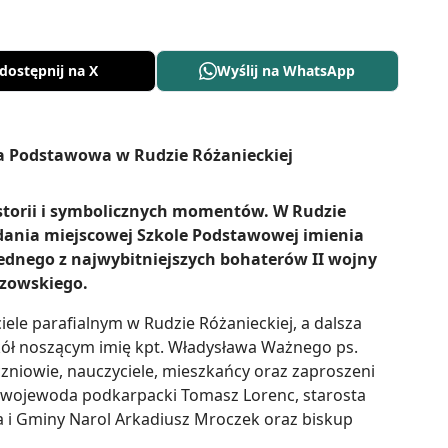
dostępnij na X
Wyślij na WhatsApp
storii i symbolicznych momentów. W Rudzie
dania miejscowej Szkole Podstawowej imienia
jednego z najwybitniejszych bohaterów II wojny
czowskiego.
ele parafialnym w Rudzie Różanieckiej, a dalsza
zkół noszącym imię kpt. Władysława Ważnego ps.
czniowie, nauczyciele, mieszkańcy oraz zaproszeni
icewojewoda podkarpacki Tomasz Lorenc, starosta
a i Gminy Narol Arkadiusz Mroczek oraz biskup