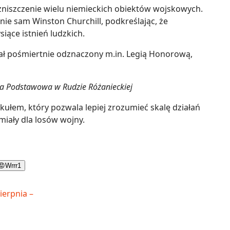
o zniszczenie wielu niemieckich obiektów wojskowych.
ie sam Winston Churchill, podkreślając, że
iące istnień ludzkich.
ał pośmiertnie odznaczony m.in. Legią Honorową,
oła Podstawowa w Rudzie Różanieckiej
ułem, który pozwala lepiej zrozumieć skalę działań
iały dla losów wojny.
😡
Wrrr
1