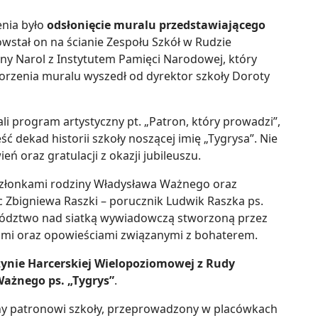
nia było
odsłonięcie muralu przedstawiającego
owstał on na ścianie Zespołu Szkół w Rudzie
iny Narol z Instytutem Pamięci Narodowej, który
worzenia muralu wyszedł od dyrektor szkoły Doroty
i program artystyczny pt. „Patron, który prowadzi”,
 dekad historii szkoły noszącej imię „Tygrysa”. Nie
 oraz gratulacji z okazji jubileuszu.
złonkami rodziny Władysława Ważnego oraz
 Zbigniewa Raszki – porucznik Ludwik Raszka ps.
owództwo nad siatką wywiadowczą stworzoną przez
ami oraz opowieściami związanymi z bohaterem.
żynie Harcerskiej Wielopoziomowej z Rudy
ażnego ps. „Tygrys”
.
 patronowi szkoły, przeprowadzony w placówkach