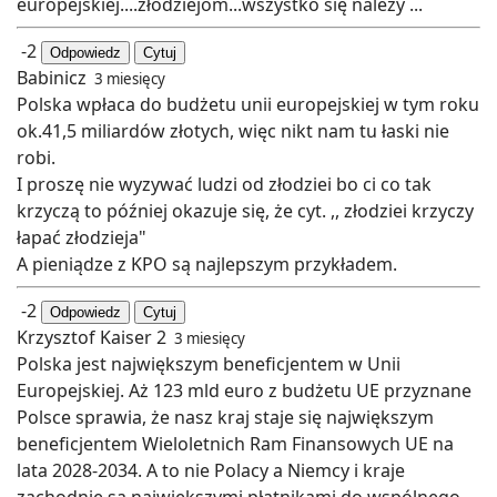
europejskiej....złodziejom...wszystko się należy ...
-2
Odpowiedz
Cytuj
Babinicz
3 miesięcy
Polska wpłaca do budżetu unii europejskiej w tym roku
ok.41,5 miliardów złotych, więc nikt nam tu łaski nie
robi.
I proszę nie wyzywać ludzi od złodziei bo ci co tak
krzyczą to później okazuje się, że cyt. ,, złodziei krzyczy
łapać złodzieja"
A pieniądze z KPO są najlepszym przykładem.
-2
Odpowiedz
Cytuj
Krzysztof Kaiser 2
3 miesięcy
Polska jest największym beneficjentem w Unii
Europejskiej. Aż 123 mld euro z budżetu UE przyznane
Polsce sprawia, że nasz kraj staje się największym
beneficjentem Wieloletnich Ram Finansowych UE na
lata 2028-2034. A to nie Polacy a Niemcy i kraje
zachodnie są największymi płatnikami do wspólnego