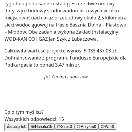
tygodniu podpisane zostaną jeszcze dwie umowy
dotyczące budowy studni wodomierzowych w kilku
miejscowościach oraz przebudowy około 2,5 kilometra
sieci wodociągowej na trasie Basznia Dolna – Piastowo
– Młodów. Oba zadania wykona Zakład Instalacyjny
WOD-KAN CO i GAZ Jan Szyk z Lubaczowa.
Całkowita wartość projektu wynosi 5 033 437,03 zł.
Dofinansowanie z programu Fundusze Europejskie dla
Podkarpacia to ponad 3,47 mln zł.
fot. Gmina Lubaczów
Co o tym myślisz?
Wszystkich odpowiedzi:
15
👍
Lubię to
0
😄
Hahaha
15
😯
Szok
0
😢
Przykro
0
😡
Wrrr
0