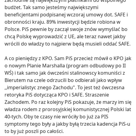
budżet. Tak samo jesteśmy największymi
beneficjentami podpisanej wczoraj umowy dot. SAFE i
obronności kraju. 89% inwestycji będzie robiona w
Polsce. PiS pewnie by zaczął swoje znów wymyślać bo
chcą Polskę wyprowadzić z UE, ale teraz nawet jakby
wrócili do władzy to najpierw będą musieli oddać SAFE.
A co pieniędzy z KPO. Sam PiS przecież mówił o KPO jak
o nowym Planie Marshalla (program odbudowy po II
WŚ) i tak samo jak ówcześni stalinowscy komuniści z
Bierutem na czele odrzucili bo odbierali jako wpływ
,,imperialistyc znego Zachodu". To jest też ówczesna
retoryka PiS dotycząca KPO i SAFE. Straszenie
Zachodem. Po raz kolejny PiS pokazuje, że marzy im się
władza rodem z prorosyjskiej komunistycznej Polski lat
40-tych. Oby te czasy nie wróciły bo już za PIS
symptomy tego były a jakby byłą trzecia kadencja PiS-u
to by już poszli po całości.