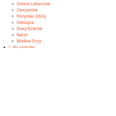
Gmina Lubaczów
Cieszanów
Horyniec-Zdrój
Oleszyce
Stary Dzików
Narol
Wielkie Oczy
Na sygnale
Sport
Betclic 3. Liga
Aktualności
Wyniki
Tabela
IV liga
Aktualności
Wyniki
Tabela
Okręgówka
Aktualności