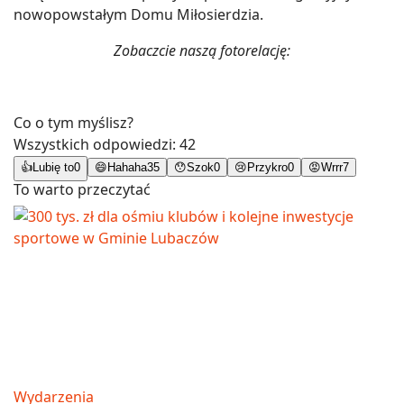
nowopowstałym Domu Miłosierdzia.
Zobaczcie naszą fotorelację:
Co o tym myślisz?
Wszystkich odpowiedzi:
42
👍
Lubię to
0
😄
Hahaha
35
😯
Szok
0
😢
Przykro
0
😡
Wrrr
7
To warto przeczytać
Wydarzenia