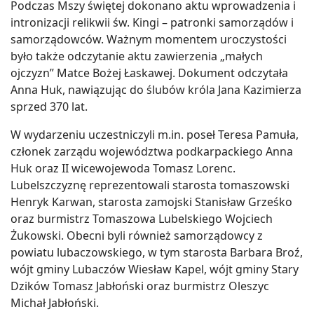
Podczas Mszy świętej dokonano aktu wprowadzenia i
intronizacji relikwii św. Kingi – patronki samorządów i
samorządowców. Ważnym momentem uroczystości
było także odczytanie aktu zawierzenia „małych
ojczyzn” Matce Bożej Łaskawej. Dokument odczytała
Anna Huk, nawiązując do ślubów króla Jana Kazimierza
sprzed 370 lat.
W wydarzeniu uczestniczyli m.in. poseł Teresa Pamuła,
członek zarządu województwa podkarpackiego Anna
Huk oraz II wicewojewoda Tomasz Lorenc.
Lubelszczyznę reprezentowali starosta tomaszowski
Henryk Karwan, starosta zamojski Stanisław Grześko
oraz burmistrz Tomaszowa Lubelskiego Wojciech
Żukowski. Obecni byli również samorządowcy z
powiatu lubaczowskiego, w tym starosta Barbara Broź,
wójt gminy Lubaczów Wiesław Kapel, wójt gminy Stary
Dzików Tomasz Jabłoński oraz burmistrz Oleszyc
Michał Jabłoński.