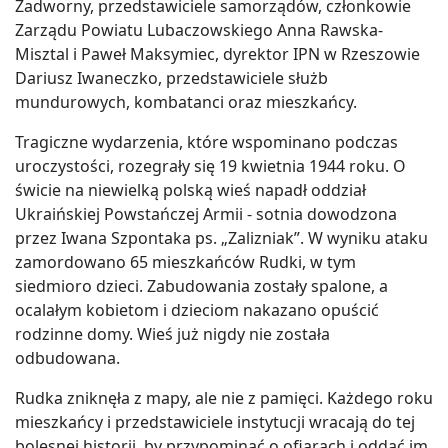
Zadworny, przedstawiciele samorządów, członkowie
Zarządu Powiatu Lubaczowskiego Anna Rawska-
Misztal i Paweł Maksymiec, dyrektor IPN w Rzeszowie
Dariusz Iwaneczko, przedstawiciele służb
mundurowych, kombatanci oraz mieszkańcy.
Tragiczne wydarzenia, które wspominano podczas
uroczystości, rozegrały się 19 kwietnia 1944 roku. O
świcie na niewielką polską wieś napadł oddział
Ukraińskiej Powstańczej Armii - sotnia dowodzona
przez Iwana Szpontaka ps. „Zalizniak”. W wyniku ataku
zamordowano 65 mieszkańców Rudki, w tym
siedmioro dzieci. Zabudowania zostały spalone, a
ocalałym kobietom i dzieciom nakazano opuścić
rodzinne domy. Wieś już nigdy nie została
odbudowana.
Rudka zniknęła z mapy, ale nie z pamięci. Każdego roku
mieszkańcy i przedstawiciele instytucji wracają do tej
bolesnej historii, by przypominać o ofiarach i oddać im