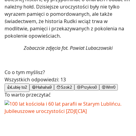
należny hołd. Dzisiejsze uroczystości były nie tylko
wyrazem pamięci o pomordowanych, ale także
świadectwem, że historia Rudki wciąż trwa w
modlitwie, pamięci i przekazywanych z pokolenia na
pokolenie opowieściach.
Zobaczcie zdjęcia fot. Powiat Lubaczowski
Co o tym myślisz?
Wszystkich odpowiedzi:
13
👍
Lubię to
2
😄
Hahaha
9
😯
Szok
2
😢
Przykro
0
😡
Wrrr
0
To warto przeczytać