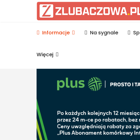
Informacje Lubaczów, p
Informacje
Na sygnale
Sp
Więcej