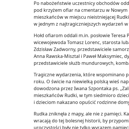
Po nabożeństwie uczestnicy obchodów odda
pod krzyżem ofiar na cmentarzu w Nowym B
mieszkańców w miejscu nieistniejącej Rudki.
w jednym z najtragiczniejszych wydarzeń w d
Hołd ofiarom oddali m.in. posłowie Teresa 
wicewojewoda Tomasz Lorenc, starosta lub
Zdzisław Zadworny, przedstawiciele samor
Anna Rawska-Misztal i Paweł Maksymiec, dy
przedstawiciele służb mundurowych, komba
Tragiczne wydarzenia, które wspominano pod
roku. O świcie na niewielką polską wieś nap
dowodzona przez Iwana Szpontaka ps. „Zal
mieszkańców Rudki, w tym siedmioro dzieci
i dzieciom nakazano opuścić rodzinne domy
Rudka zniknęła z mapy, ale nie z pamięci. K
wracają do tej bolesnej historii, by przypom
uroczystości były nie tylko wyrazem pamię