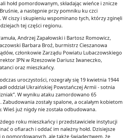
li hołd pomordowanym, składając wieńce i znicze
ruśnie, a następnie przy pomniku ku czci
 W ciszy i skupieniu wspominano tych, którzy zginęli
ziejach tej części regionu.
Pamuła, Andrzej Zapałowski i Bartosz Romowicz,
aczowski Barbara Broź, burmistrz Cieszanowa
ządów, członkowie Zarządu Powiatu Lubaczowskiego
rektor IPN w Rzeszowie Dariusz Iwaneczko,
tanci oraz mieszkańcy.
czas uroczystości, rozegrały się 19 kwietnia 1944
adł oddział Ukraińskiej Powstańczej Armii - sotnia
izniak”. W wyniku ataku zamordowano 65
. Zabudowania zostały spalone, a ocalałym kobietom
. Wieś już nigdy nie została odbudowana.
ażdego roku mieszkańcy i przedstawiciele instytucji
inać o ofiarach i oddać im należny hołd. Dzisiejsze
ci o pomordowanych, ale także świadectwem, że