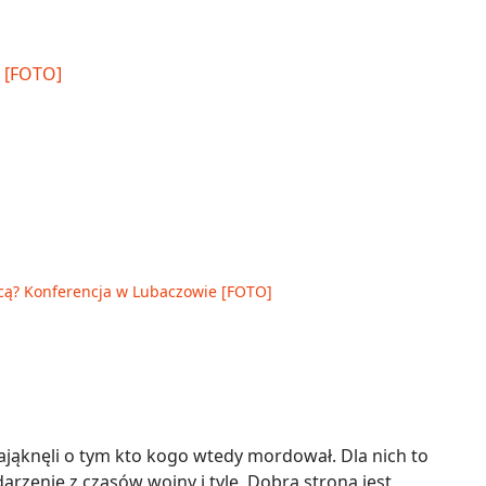
cą? Konferencja w Lubaczowie [FOTO]
ająknęli o tym kto kogo wtedy mordował. Dla nich to
arzenie z czasów wojny i tyle. Dobra strona jest