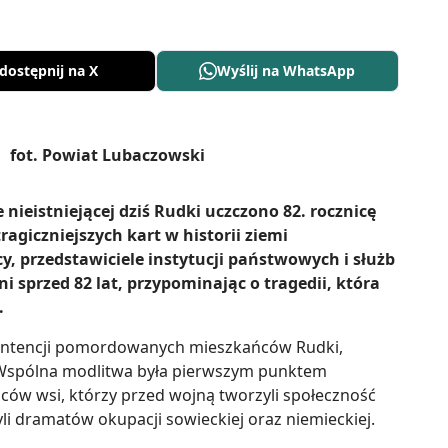
dostępnij na X
Wyślij na WhatsApp
nieistniejącej dziś Rudki uczczono 82. rocznicę
tragiczniejszych kart w historii ziemi
, przedstawiciele instytucji państwowych i służb
sprzed 82 lat, przypominając o tragedii, która
.
w intencji pomordowanych mieszkańców Rudki,
Wspólna modlitwa była pierwszym punktem
w wsi, którzy przed wojną tworzyli społeczność
yli dramatów okupacji sowieckiej oraz niemieckiej.