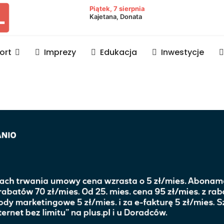
owiat lubaczowski
Piątek, 7 sierpnia
Kajetana, Donata
ort
Imprezy
Edukacja
Inwestycje