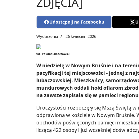
ZDJĘCIA]
Udostępnij na Facebooku
U
Wydarzenia
26 kwiecień 2026
fot. Powiat Lubaczowski
W niedzielę w Nowym Bruśnie i na terenie 
pacyfikacji tej miejscowości - jednej z naj
lubaczowskiej. Mieszkańcy, samorządowcy
mundurowych oddali hołd ofiarom zbrodni 
na zawsze zapisała się w pamięci regionu
Uroczystości rozpoczęły się Mszą Świętą 
odprawioną w kościele w Nowym Bruśnie. 
obchodów poświęconych pamięci mieszkańcó
liczącą 422 osoby i już wcześniej doświadcz