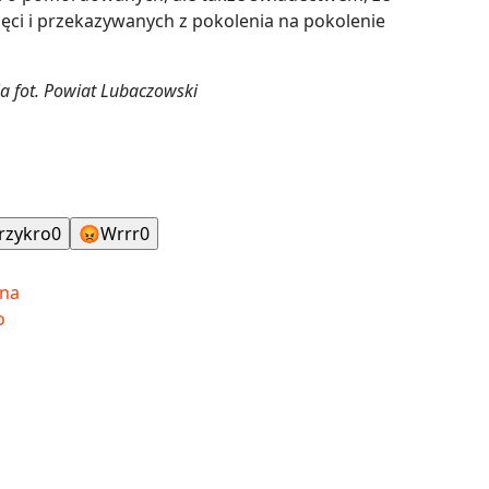
ięci i przekazywanych z pokolenia na pokolenie
ia fot. Powiat Lubaczowski
rzykro
0
😡
Wrrr
0