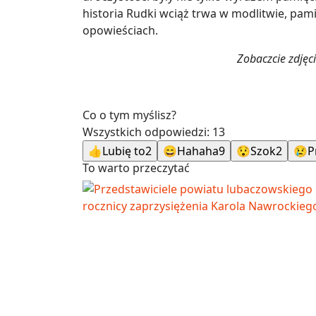
historia Rudki wciąż trwa w modlitwie, pam
opowieściach.
Zobaczcie zdjęc
Co o tym myślisz?
Wszystkich odpowiedzi:
13
👍
Lubię to
2
😄
Hahaha
9
😯
Szok
2
😢
P
To warto przeczytać