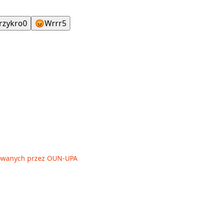
rzykro
0
😡
Wrrr
5
owanych przez OUN-UPA