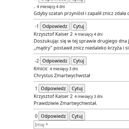
.
4 miesięcy 4 dni
Gdyby szatan przyniósł i zapalił znicz zdała
-1
Odpowiedz
Cytuj
Krzysztof Kaiser 2
4 miesięcy 4 dni
Doszukując się w tej sprawie drugiego dna j
,,mądry" postawił znicz niedaleko krzyża i si
-2
Odpowiedz
Cytuj
Kmicic
4 miesięcy 3 dni
Chrystus Zmartwychwstał
1
Odpowiedz
Cytuj
Krzysztof Kaiser 2
4 miesięcy 3 dni
Prawdziwie Zmartwychwstał.
0
Odpowiedz
Cytuj