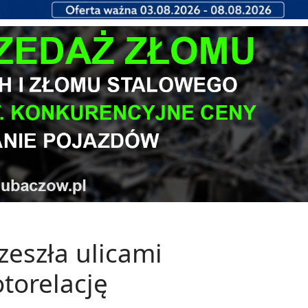
eszła ulicami
torelację