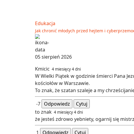
Edukacja
Jak chronić młodych przed hejtem i cyberprzemo
05 sierpień 2026
Kmicic
4 miesięcy 4 dni
W Wielki Piątek w godzinie śmierci Pana Je
kościołów w Warszawie.
To znak, że szatan szaleje a my chrześcijani
-7
Odpowiedz
Cytuj
to znak
4 miesięcy 4 dni
że jesteś zdrowo yebniety, ogarnij się mistr
1
Odpowiedz
Cytuj