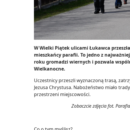
W Wielki Piątek ulicami Łukawca przeszła
mieszkańcy parafii. To jedno z najważnie
roku gromadzi wiernych i pozwala wspóln
Wielkanocne.
Uczestnicy przeszli wyznaczoną trasą, zatrz
Jezusa Chrystusa. Nabożeństwo miało tradycy
przestrzeni miejscowości.
Zobaczcie zdjęcia fot. Para
Co o tym myślisz?