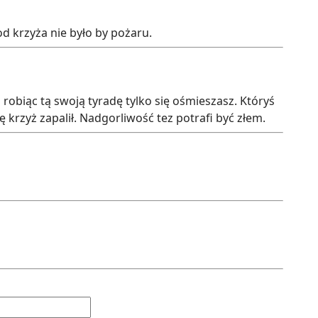
 od krzyża nie było by pożaru.
 robiąc tą swoją tyradę tylko się ośmieszasz. Któryś
ę krzyż zapalił. Nadgorliwość tez potrafi być złem.