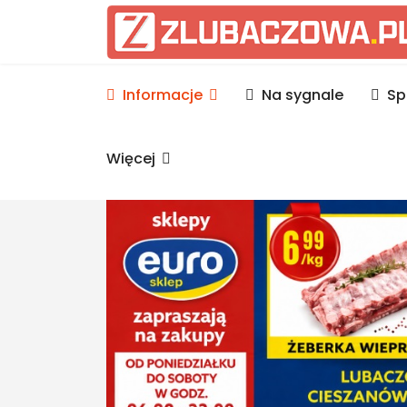
Informacje Lubaczów, p
Informacje
Na sygnale
Sp
Więcej