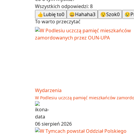
Wszystkich odpowiedzi:
8
👍
Lubię to
0
😄
Hahaha
3
😯
Szok
0
😢
P
To warto przeczytać
Wydarzenia
W Podlesiu uczczą pamięć mieszkańców zamord
06 sierpień 2026