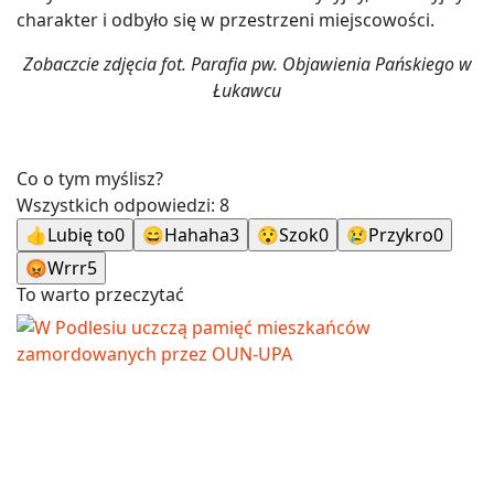
charakter i odbyło się w przestrzeni miejscowości.
Zobaczcie zdjęcia fot. Parafia pw. Objawienia Pańskiego w
Łukawcu
Co o tym myślisz?
Wszystkich odpowiedzi:
8
👍
Lubię to
0
😄
Hahaha
3
😯
Szok
0
😢
Przykro
0
😡
Wrrr
5
To warto przeczytać