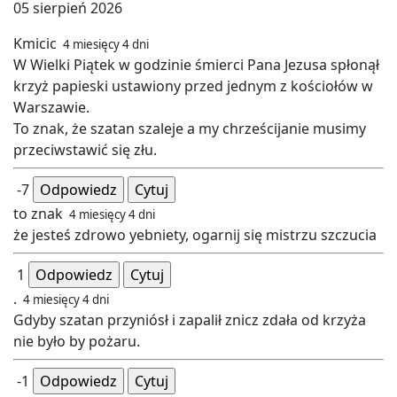
05 sierpień 2026
Kmicic
4 miesięcy 4 dni
W Wielki Piątek w godzinie śmierci Pana Jezusa spłonął
krzyż papieski ustawiony przed jednym z kościołów w
Warszawie.
To znak, że szatan szaleje a my chrześcijanie musimy
przeciwstawić się złu.
-7
Odpowiedz
Cytuj
to znak
4 miesięcy 4 dni
że jesteś zdrowo yebniety, ogarnij się mistrzu szczucia
1
Odpowiedz
Cytuj
.
4 miesięcy 4 dni
Gdyby szatan przyniósł i zapalił znicz zdała od krzyża
nie było by pożaru.
-1
Odpowiedz
Cytuj