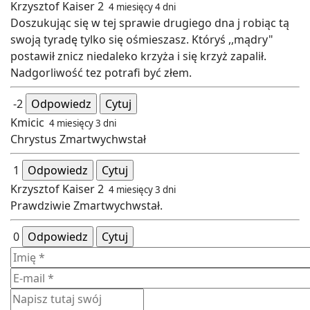
Krzysztof Kaiser 2
4 miesięcy 4 dni
Doszukując się w tej sprawie drugiego dna j robiąc tą
swoją tyradę tylko się ośmieszasz. Któryś ,,mądry"
postawił znicz niedaleko krzyża i się krzyż zapalił.
Nadgorliwość tez potrafi być złem.
-2
Odpowiedz
Cytuj
Kmicic
4 miesięcy 3 dni
Chrystus Zmartwychwstał
1
Odpowiedz
Cytuj
Krzysztof Kaiser 2
4 miesięcy 3 dni
Prawdziwie Zmartwychwstał.
0
Odpowiedz
Cytuj