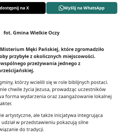
dostępnij na X
Wyślij na WhatsApp
Misterium Męki Pańskiej, które zgromadziło
by przybyłe z okolicznych miejscowości.
o wspólnego przeżywania jednego z
ześcijańskiej.
ny, którzy wcielili się w role biblijnych postaci.
nie chwile życia Jezusa, prowadząc uczestników
owa forma wydarzenia oraz zaangażowanie lokalnej
akter.
 artystyczne, ale także inicjatywa integrująca
udział w przedstawieniu pokazują silne
iązanie do tradycji.