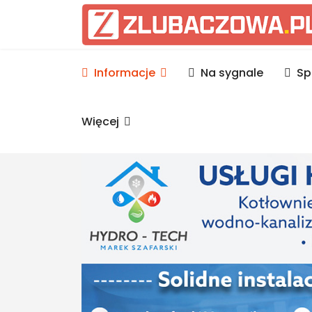
Informacje Lubaczów, p
Informacje
Na sygnale
Sp
Więcej