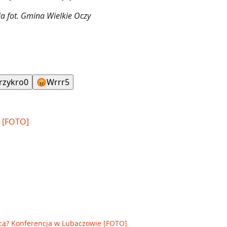
ia fot. Gmina Wielkie Oczy
rzykro
0
😡
Wrrr
5
cą? Konferencja w Lubaczowie [FOTO]