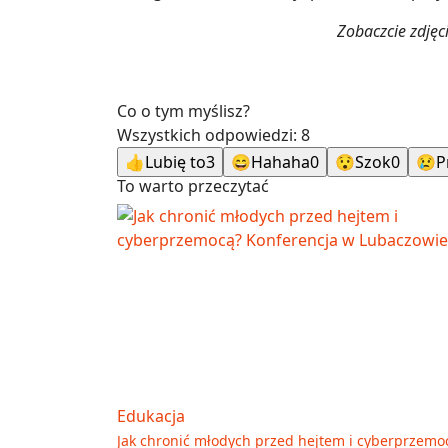
Zobaczcie zdjęc
Co o tym myślisz?
Wszystkich odpowiedzi:
8
👍
Lubię to
3
😄
Hahaha
0
😯
Szok
0
😢
P
To warto przeczytać
Edukacja
Jak chronić młodych przed hejtem i cyberprzemo