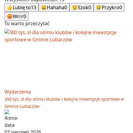
👍
Lubię to
13
😄
Hahaha
0
😯
Szok
0
😢
Przykro
0
😡
Wrrr
0
To warto przeczytać
Wydarzenia
300 tys. zł dla ośmiu klubów i kolejne inwestycje sportowe w
Gminie Lubaczów
07 sierpień 2026