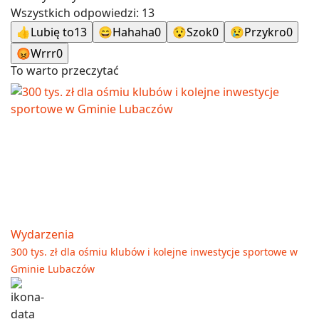
Wszystkich odpowiedzi:
13
👍
Lubię to
13
😄
Hahaha
0
😯
Szok
0
😢
Przykro
0
😡
Wrrr
0
To warto przeczytać
Wydarzenia
300 tys. zł dla ośmiu klubów i kolejne inwestycje sportowe w
Gminie Lubaczów