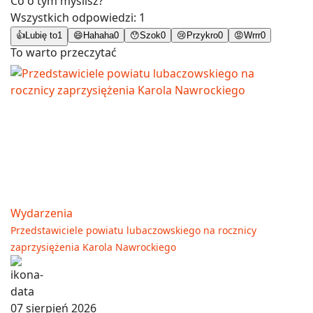
Co o tym myślisz?
Wszystkich odpowiedzi:
1
👍
Lubię to
1
😄
Hahaha
0
😯
Szok
0
😢
Przykro
0
😡
Wrrr
0
To warto przeczytać
Wydarzenia
Przedstawiciele powiatu lubaczowskiego na rocznicy
zaprzysiężenia Karola Nawrockiego
07 sierpień 2026