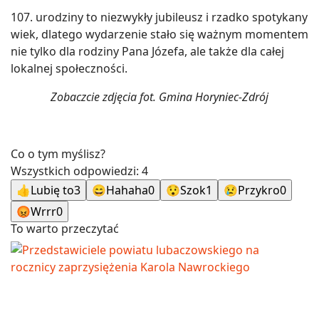
107. urodziny to niezwykły jubileusz i rzadko spotykany
wiek, dlatego wydarzenie stało się ważnym momentem
nie tylko dla rodziny Pana Józefa, ale także dla całej
lokalnej społeczności.
Zobaczcie zdjęcia fot. Gmina Horyniec-Zdrój
Co o tym myślisz?
Wszystkich odpowiedzi:
4
👍
Lubię to
3
😄
Hahaha
0
😯
Szok
1
😢
Przykro
0
😡
Wrrr
0
To warto przeczytać