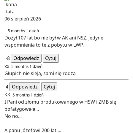
06 sierpień 2026
.
5 months 1 dzień
Dożył 107 lat bo nie był w AK ani NSZ. Jedyne
wspomnienia to te z pobytu w LWP.
-8
Odpowiedz
Cytuj
xx
5 months 1 dzień
Głupich nie sieją, sami się rodzą
4
Odpowiedz
Cytuj
KK
5 months 1 dzień
I Pani od złomu produkowanego w HSW i ZMB się
pofatygowała...
No no...
A panu Józefowi 200 lat....