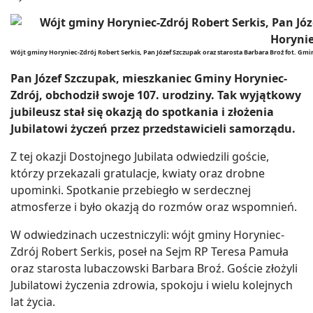
Wójt gminy Horyniec-Zdrój Robert Serkis, Pan Józef Szczupak oraz starosta Barbara Broź fot. Gm
Pan Józef Szczupak, mieszkaniec Gminy Horyniec-
Zdrój, obchodził swoje 107. urodziny. Tak wyjątkowy
jubileusz stał się okazją do spotkania i złożenia
Jubilatowi życzeń przez przedstawicieli samorządu.
Z tej okazji Dostojnego Jubilata odwiedzili goście,
którzy przekazali gratulacje, kwiaty oraz drobne
upominki. Spotkanie przebiegło w serdecznej
atmosferze i było okazją do rozmów oraz wspomnień.
W odwiedzinach uczestniczyli: wójt gminy Horyniec-
Zdrój Robert Serkis, poseł na Sejm RP Teresa Pamuła
oraz starosta lubaczowski Barbara Broź. Goście złożyli
Jubilatowi życzenia zdrowia, spokoju i wielu kolejnych
lat życia.