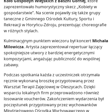
Koło Gospodyń Wiejskich z Baszni Górnej
, które
zaprezentowało humorystyczny skecz „Kobiety w
gospodarstwie”. Na scenie pojawiły się także grupy
taneczne z Gminnego Ośrodek Kultury, Sportu i
Rekreacji w Horyńcu-Zdroju, prezentując choreografie
w różnych stylach.
Kulminacyjnym punktem wieczoru był koncert
Michała
Milowicza
. Artysta zaprezentował repertuar łączący
spokojniejsze utwory z bardziej energetycznymi
kompozycjami, angażując publiczność do wspólnej
zabawy.
Podczas spotkania każda z uczestniczek otrzymała
ręcznie wykonaną broszkę przygotowaną przez
Warsztat Terapii Zajęciowej w Oleszycach. Dzięki
wsparciu lokalnych firm przeprowadzono również
losowanie voucherów. Zakończeniem wydarzenia był
poczęstunek przygotowany przez wychowanków
Młodzieżowego Ośrodka Wychowawczego w