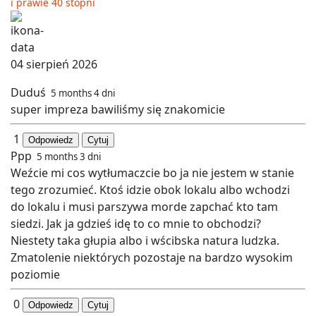
i prawie 40 stopni
04 sierpień 2026
Duduś
5 months 4 dni
super impreza bawiliśmy się znakomicie
1
Odpowiedz
Cytuj
Ppp
5 months 3 dni
Weźcie mi cos wytłumaczcie bo ja nie jestem w stanie
tego zrozumieć. Ktoś idzie obok lokalu albo wchodzi
do lokalu i musi parszywa morde zapchać kto tam
siedzi. Jak ja gdzieś idę to co mnie to obchodzi?
Niestety taka głupia albo i wścibska natura ludzka.
Zmatolenie niektórych pozostaje na bardzo wysokim
poziomie
0
Odpowiedz
Cytuj