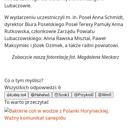
Lubaczowie.
W wydarzeniu uczestniczyli m. in. Poseł Anna Schmidt,
dyrektor Biura Poselskiego Poseł Teresy Pamuły Anna
Rutkowska, członkowie Zarządu Powiatu
Lubaczowskiego: Anna Rawska Misztal, Paweł
Maksymiec i Józek Ozimek, a także radni powiatowi.
Zobaczcie naszą fotorelację fot. Magdalena Nieckarz
Co o tym myślisz?
Wszystkich odpowiedzi:
6
👍
Lubię to
4
😄
Hahaha
1
😯
Szok
1
😢
Przykro
0
😡
Wrrr
0
To warto przeczytać