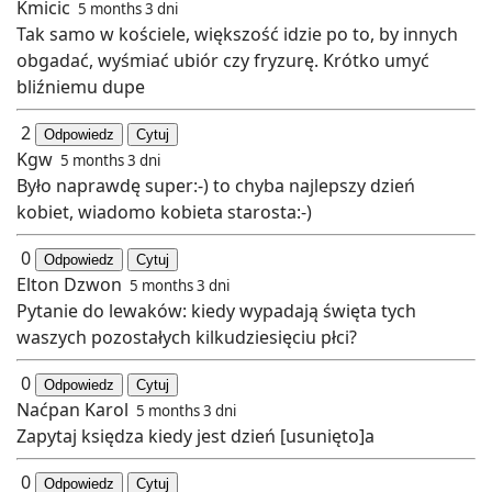
Kmicic
5 months 3 dni
Tak samo w kościele, większość idzie po to, by innych
obgadać, wyśmiać ubiór czy fryzurę. Krótko umyć
bliźniemu dupe
2
Odpowiedz
Cytuj
Kgw
5 months 3 dni
Było naprawdę super:-) to chyba najlepszy dzień
kobiet, wiadomo kobieta starosta:-)
0
Odpowiedz
Cytuj
Elton Dzwon
5 months 3 dni
Pytanie do lewaków: kiedy wypadają święta tych
waszych pozostałych kilkudziesięciu płci?
0
Odpowiedz
Cytuj
Naćpan Karol
5 months 3 dni
Zapytaj księdza kiedy jest dzień [usunięto]a
0
Odpowiedz
Cytuj