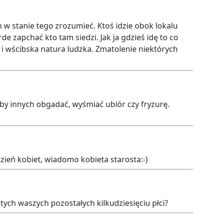
 w stanie tego zrozumieć. Ktoś idzie obok lokalu
e zapchać kto tam siedzi. Jak ja gdzieś idę to co
 i wścibska natura ludzka. Zmatolenie niektórych
 by innych obgadać, wyśmiać ubiór czy fryzurę.
zień kobiet, wiadomo kobieta starosta:-)
tych waszych pozostałych kilkudziesięciu płci?