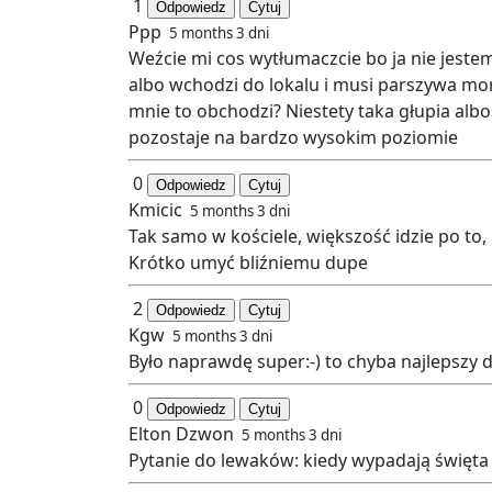
1
Odpowiedz
Cytuj
Ppp
5 months 3 dni
Weźcie mi cos wytłumaczcie bo ja nie jestem
albo wchodzi do lokalu i musi parszywa mord
mnie to obchodzi? Niestety taka głupia albo
pozostaje na bardzo wysokim poziomie
0
Odpowiedz
Cytuj
Kmicic
5 months 3 dni
Tak samo w kościele, większość idzie po to,
Krótko umyć bliźniemu dupe
2
Odpowiedz
Cytuj
Kgw
5 months 3 dni
Było naprawdę super:-) to chyba najlepszy d
0
Odpowiedz
Cytuj
Elton Dzwon
5 months 3 dni
Pytanie do lewaków: kiedy wypadają święta 