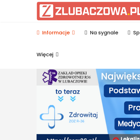
Informacje Lubaczów, p
Informacje
Na sygnale
Sp
Więcej