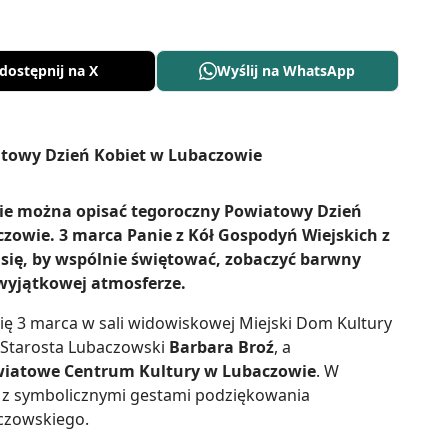
dostępnij na X
Wyślij na WhatsApp
cie można opisać tegoroczny Powiatowy Dzień
owie. 3 marca Panie z Kół Gospodyń Wiejskich z
się, by wspólnie świętować, zobaczyć barwny
 wyjątkowej atmosferze.
ię 3 marca w sali widowiskowej Miejski Dom Kultury
 Starosta Lubaczowski
Barbara Broź
, a
iatowe Centrum Kultury w Lubaczowie
. W
 z symbolicznymi gestami podziękowania
czowskiego.