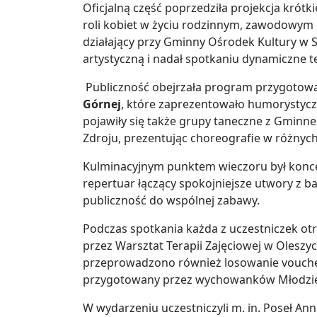
Oficjalną część poprzedziła projekcja krót
roli kobiet w życiu rodzinnym, zawodowym i
działający przy Gminny Ośrodek Kultury w 
artystyczną i nadał spotkaniu dynamiczne 
Publiczność obejrzała program przygotow
Górnej
, które zaprezentowało humorystycz
pojawiły się także grupy taneczne z Gminne
Zdroju, prezentując choreografie w różnych
Kulminacyjnym punktem wieczoru był konc
repertuar łączący spokojniejsze utwory z 
publiczność do wspólnej zabawy.
Podczas spotkania każda z uczestniczek o
przez Warsztat Terapii Zajęciowej w Oleszyc
przeprowadzono również losowanie vouche
przygotowany przez wychowanków Młodzi
W wydarzeniu uczestniczyli m. in. Poseł An