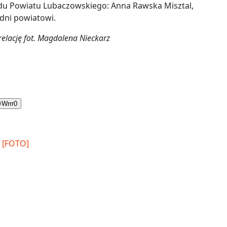
du Powiatu Lubaczowskiego: Anna Rawska Misztal,
dni powiatowi.
relację fot. Magdalena Nieckarz

Wrrr
0