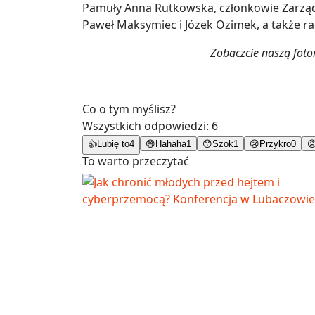
Pamuły Anna Rutkowska, członkowie Zarzą
Paweł Maksymiec i Józek Ozimek, a także ra
Zobaczcie naszą foto
Co o tym myślisz?
Wszystkich odpowiedzi:
6
👍
Lubię to
4
😄
Hahaha
1
😯
Szok
1
😢
Przykro
0

To warto przeczytać