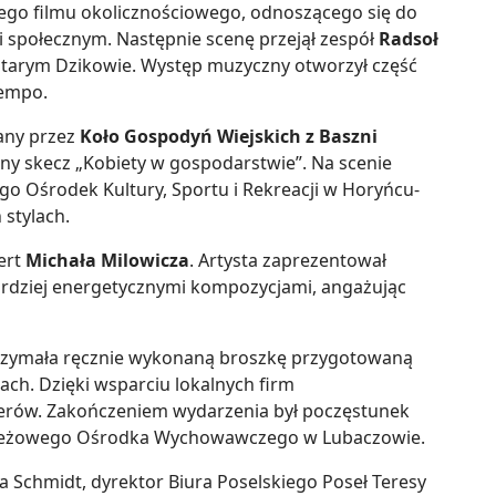
kiego filmu okolicznościowego, odnoszącego się do
 społecznym. Następnie scenę przejął zespół
Radsoł
Starym Dzikowie. Występ muzyczny otworzył część
tempo.
any przez
Koło Gospodyń Wiejskich z Baszni
ny skecz „Kobiety w gospodarstwie”. Na scenie
go Ośrodek Kultury, Sportu i Rekreacji w Horyńcu-
 stylach.
ert
Michała Milowicza
. Artysta zaprezentował
bardziej energetycznymi kompozycjami, angażując
trzymała ręcznie wykonaną broszkę przygotowaną
ach. Dzięki wsparciu lokalnych firm
rów. Zakończeniem wydarzenia był poczęstunek
eżowego Ośrodka Wychowawczego w Lubaczowie.
na Schmidt,
dyrektor Biura Poselskiego Poseł Teresy