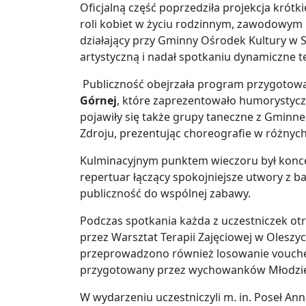
Oficjalną część poprzedziła projekcja krót
roli kobiet w życiu rodzinnym, zawodowym i
działający przy Gminny Ośrodek Kultury w 
artystyczną i nadał spotkaniu dynamiczne 
Publiczność obejrzała program przygotow
Górnej
, które zaprezentowało humorystycz
pojawiły się także grupy taneczne z Gminne
Zdroju, prezentując choreografie w różnych
Kulminacyjnym punktem wieczoru był konc
repertuar łączący spokojniejsze utwory z 
publiczność do wspólnej zabawy.
Podczas spotkania każda z uczestniczek o
przez Warsztat Terapii Zajęciowej w Oleszyc
przeprowadzono również losowanie vouche
przygotowany przez wychowanków Młodzi
W wydarzeniu uczestniczyli m. in. Poseł An