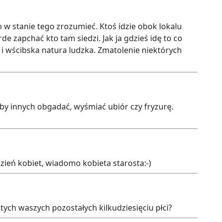
 w stanie tego zrozumieć. Ktoś idzie obok lokalu
e zapchać kto tam siedzi. Jak ja gdzieś idę to co
 i wścibska natura ludzka. Zmatolenie niektórych
 by innych obgadać, wyśmiać ubiór czy fryzurę.
zień kobiet, wiadomo kobieta starosta:-)
tych waszych pozostałych kilkudziesięciu płci?