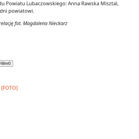
du Powiatu Lubaczowskiego: Anna Rawska Misztal,
dni powiatowi.
relację fot. Magdalena Nieckarz

Wrrr
0