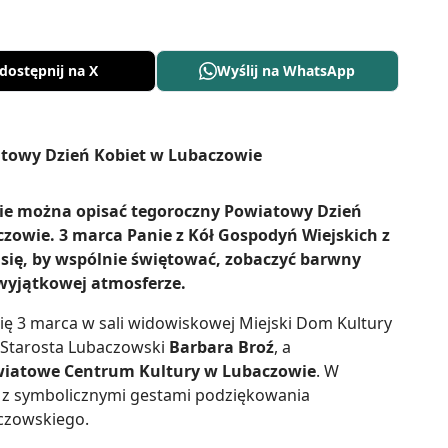
dostępnij na X
Wyślij na WhatsApp
cie można opisać tegoroczny Powiatowy Dzień
owie. 3 marca Panie z Kół Gospodyń Wiejskich z
się, by wspólnie świętować, zobaczyć barwny
 wyjątkowej atmosferze.
ię 3 marca w sali widowiskowej Miejski Dom Kultury
 Starosta Lubaczowski
Barbara Broź
, a
iatowe Centrum Kultury w Lubaczowie
. W
 z symbolicznymi gestami podziękowania
czowskiego.