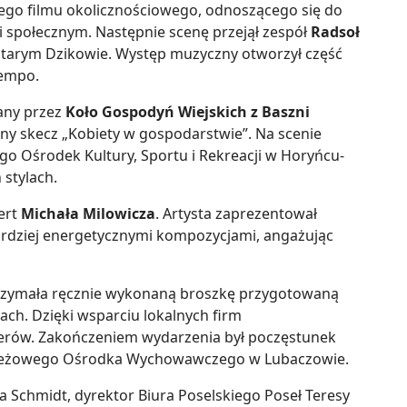
kiego filmu okolicznościowego, odnoszącego się do
 społecznym. Następnie scenę przejął zespół
Radsoł
Starym Dzikowie. Występ muzyczny otworzył część
tempo.
any przez
Koło Gospodyń Wiejskich z Baszni
ny skecz „Kobiety w gospodarstwie”. Na scenie
go Ośrodek Kultury, Sportu i Rekreacji w Horyńcu-
 stylach.
ert
Michała Milowicza
. Artysta zaprezentował
bardziej energetycznymi kompozycjami, angażując
trzymała ręcznie wykonaną broszkę przygotowaną
ach. Dzięki wsparciu lokalnych firm
rów. Zakończeniem wydarzenia był poczęstunek
eżowego Ośrodka Wychowawczego w Lubaczowie.
na Schmidt,
dyrektor Biura Poselskiego Poseł Teresy