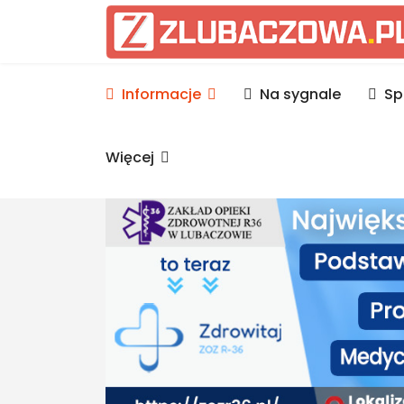
Informacje Lubaczów, p
Informacje
Na sygnale
Sp
Więcej