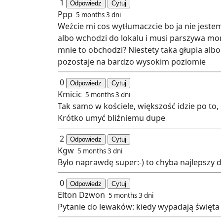
1
Odpowiedz
Cytuj
Ppp
5 months 3 dni
Weźcie mi cos wytłumaczcie bo ja nie jestem
albo wchodzi do lokalu i musi parszywa mord
mnie to obchodzi? Niestety taka głupia albo
pozostaje na bardzo wysokim poziomie
0
Odpowiedz
Cytuj
Kmicic
5 months 3 dni
Tak samo w kościele, większość idzie po to,
Krótko umyć bliźniemu dupe
2
Odpowiedz
Cytuj
Kgw
5 months 3 dni
Było naprawdę super:-) to chyba najlepszy d
0
Odpowiedz
Cytuj
Elton Dzwon
5 months 3 dni
Pytanie do lewaków: kiedy wypadają święta 