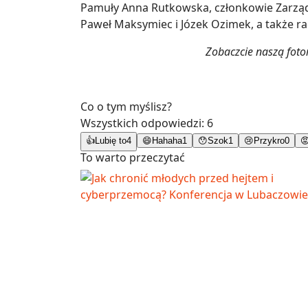
Pamuły Anna Rutkowska, członkowie Zarzą
Paweł Maksymiec i Józek Ozimek, a także ra
Zobaczcie naszą foto
Co o tym myślisz?
Wszystkich odpowiedzi:
6
👍
Lubię to
4
😄
Hahaha
1
😯
Szok
1
😢
Przykro
0

To warto przeczytać