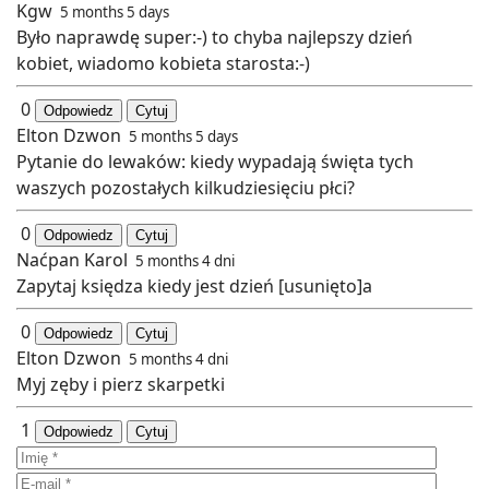
Kgw
5 months 5 days
Było naprawdę super:-) to chyba najlepszy dzień
kobiet, wiadomo kobieta starosta:-)
0
Odpowiedz
Cytuj
Elton Dzwon
5 months 5 days
Pytanie do lewaków: kiedy wypadają święta tych
waszych pozostałych kilkudziesięciu płci?
0
Odpowiedz
Cytuj
Naćpan Karol
5 months 4 dni
Zapytaj księdza kiedy jest dzień [usunięto]a
0
Odpowiedz
Cytuj
Elton Dzwon
5 months 4 dni
Myj zęby i pierz skarpetki
1
Odpowiedz
Cytuj