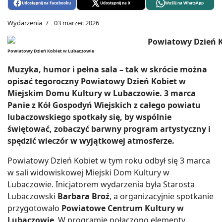
Udostępnij na Facebooku
Udostępnij na X
Wyślij na WhatsApp
Wydarzenia
03 marzec 2026
Powiatowy Dzień Kobiet w Lubaczowie
Muzyka, humor i pełna sala – tak w skrócie można
opisać tegoroczny Powiatowy Dzień Kobiet w
Miejskim Domu Kultury w Lubaczowie. 3 marca
Panie z Kół Gospodyń Wiejskich z całego powiatu
lubaczowskiego spotkały się, by wspólnie
świętować, zobaczyć barwny program artystyczny i
spędzić wieczór w wyjątkowej atmosferze.
Powiatowy Dzień Kobiet w tym roku odbył się 3 marca
w sali widowiskowej Miejski Dom Kultury w
Lubaczowie. Inicjatorem wydarzenia była Starosta
Lubaczowski
Barbara Broź
, a organizacyjnie spotkanie
przygotowało
Powiatowe Centrum Kultury w
Lubaczowie
. W programie połączono elementy