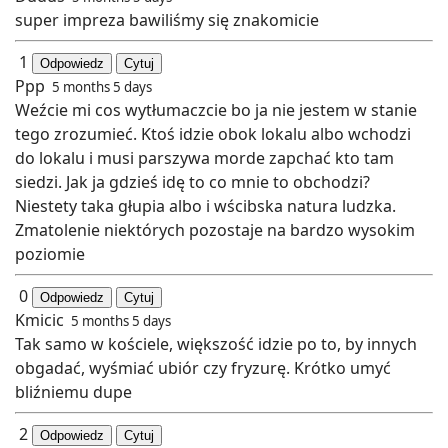
super impreza bawiliśmy się znakomicie
1
Odpowiedz
Cytuj
Ppp
5 months 5 days
Weźcie mi cos wytłumaczcie bo ja nie jestem w stanie
tego zrozumieć. Ktoś idzie obok lokalu albo wchodzi
do lokalu i musi parszywa morde zapchać kto tam
siedzi. Jak ja gdzieś idę to co mnie to obchodzi?
Niestety taka głupia albo i wścibska natura ludzka.
Zmatolenie niektórych pozostaje na bardzo wysokim
poziomie
0
Odpowiedz
Cytuj
Kmicic
5 months 5 days
Tak samo w kościele, większość idzie po to, by innych
obgadać, wyśmiać ubiór czy fryzurę. Krótko umyć
bliźniemu dupe
2
Odpowiedz
Cytuj