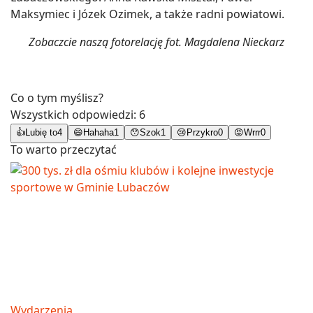
Maksymiec i Józek Ozimek, a także radni powiatowi.
Zobaczcie naszą fotorelację fot. Magdalena Nieckarz
Co o tym myślisz?
Wszystkich odpowiedzi:
6
👍
Lubię to
4
😄
Hahaha
1
😯
Szok
1
😢
Przykro
0
😡
Wrrr
0
To warto przeczytać
Wydarzenia