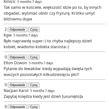
Kmicic
5 months 7 days
Tak samo w kościele, większość idzie po to, by innych
obgadać, wyśmiać ubiór czy fryzurę. Krótko umyć
bliźniemu dupe
2
Odpowiedz
Cytuj
Kgw
5 months 7 days
Było naprawdę super:-) to chyba najlepszy dzień
kobiet, wiadomo kobieta starosta:-)
0
Odpowiedz
Cytuj
Elton Dzwon
5 months 7 days
Pytanie do lewaków: kiedy wypadają święta tych
waszych pozostałych kilkudziesięciu płci?
0
Odpowiedz
Cytuj
Naćpan Karol
5 months 7 days
Zapytaj księdza kiedy jest dzień [usunięto]a
0
Odpowiedz
Cytuj