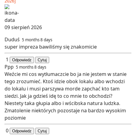
2026]
09 sierpień 2026
Duduś
5 months 8 days
super impreza bawiliśmy się znakomicie
1
Odpowiedz
Cytuj
Ppp
5 months 8 days
Weźcie mi cos wytłumaczcie bo ja nie jestem w stanie
tego zrozumieć. Ktoś idzie obok lokalu albo wchodzi
do lokalu i musi parszywa morde zapchać kto tam
siedzi. Jak ja gdzieś idę to co mnie to obchodzi?
Niestety taka głupia albo i wścibska natura ludzka.
Zmatolenie niektórych pozostaje na bardzo wysokim
poziomie
0
Odpowiedz
Cytuj