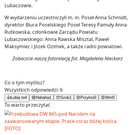
Lubaczowie.
W wydarzeniu uczestniczyli m. in. Poseł Anna Schmidt,
dyrektor Biura Poselskiego Poseł Teresy Pamuły Anna
Rutkowska, członkowie Zarządu Powiatu
Lubaczowskiego: Anna Rawska Misztal, Paweł
Maksymiec i Józek Ozimek, a także radni powiatowi.
Zobaczcie naszą fotorelację fot. Magdalena Nieckarz
Co o tym myślisz?
Wszystkich odpowiedzi:
6
👍
Lubię to
4
😄
Hahaha
1
😯
Szok
1
😢
Przykro
0
😡
Wrrr
0
To warto przeczytać