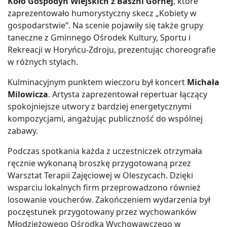
Koło Gospodyń Wiejskich z Baszni Górnej
, które
zaprezentowało humorystyczny skecz „Kobiety w
gospodarstwie”. Na scenie pojawiły się także grupy
taneczne z Gminnego Ośrodek Kultury, Sportu i
Rekreacji w Horyńcu-Zdroju, prezentując choreografie
w różnych stylach.
Kulminacyjnym punktem wieczoru był koncert
Michała
Milowicza
. Artysta zaprezentował repertuar łączący
spokojniejsze utwory z bardziej energetycznymi
kompozycjami, angażując publiczność do wspólnej
zabawy.
Podczas spotkania każda z uczestniczek otrzymała
ręcznie wykonaną broszkę przygotowaną przez
Warsztat Terapii Zajęciowej w Oleszycach. Dzięki
wsparciu lokalnych firm przeprowadzono również
losowanie voucherów. Zakończeniem wydarzenia był
poczęstunek przygotowany przez wychowanków
Młodzieżowego Ośrodka Wychowawczego w