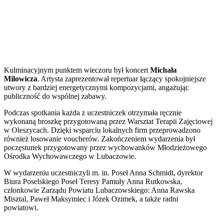
Kulminacyjnym punktem wieczoru był koncert
Michała
Milowicza
. Artysta zaprezentował repertuar łączący spokojniejsze
utwory z bardziej energetycznymi kompozycjami, angażując
publiczność do wspólnej zabawy.
Podczas spotkania każda z uczestniczek otrzymała ręcznie
wykonaną broszkę przygotowaną przez Warsztat Terapii Zajęciowej
w Oleszycach. Dzięki wsparciu lokalnych firm przeprowadzono
również losowanie voucherów. Zakończeniem wydarzenia był
poczęstunek przygotowany przez wychowanków Młodzieżowego
Ośrodka Wychowawczego w Lubaczowie.
W wydarzeniu uczestniczyli m. in. Poseł Anna Schmidt,
dyrektor
Biura Poselskiego Poseł Teresy Pamuły Anna Rutkowska,
członkowie Zarządu Powiatu Lubaczowskiego: Anna Rawska
Misztal, Paweł Maksymiec i Józek Ozimek, a także radni
powiatowi.