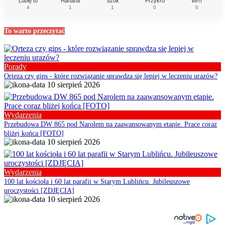
Lubię to
Hahaha
Szok
Przykro
Wrrr
4
1
1
0
0
To warto przeczytać
Porady
Orteza czy gips - które rozwiązanie sprawdza się lepiej w leczeniu urazów?
10 sierpień 2026
Wydarzenia
Przebudowa DW 865 pod Narolem na zaawansowanym etapie. Prace coraz
bliżej końca [FOTO]
10 sierpień 2026
Wydarzenia
100 lat kościoła i 60 lat parafii w Starym Lublińcu. Jubileuszowe
uroczystości [ZDJĘCIA]
10 sierpień 2026