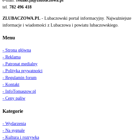
e-mail:
redakcja@zlubaczowa.pl
tel.
782 496 418
ZLUBACZOWA.PL
- Lubaczowski portal informacyjny. Najważniejsze
informacje i wiadomości z Lubaczowa i powiatu lubaczowskiego.
Menu
- Strona główna
- Reklama
- Patronat medialny
- Polityka prywatności
- Regulamin forum
- Kontakt
- InfoTomaszow.pl
- Ceny paliw
Kategorie
- Wydarzenia
- Na sygnale
- Kultura i rozrywka