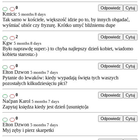
0
Odpowiedz
Cytuj
Kmicic
5 months 8 days
Tak samo w kościele, większość idzie po to, by innych obgadać,
wyśmiać ubiór czy fryzurę. Krótko umyć bliźniemu dupe
2
Odpowiedz
Cytuj
Kgw
5 months 8 days
Było naprawdę super:-) to chyba najlepszy dzień kobiet, wiadomo
kobieta starosta:-)
0
Odpowiedz
Cytuj
Elton Dzwon
5 months 7 days
Pytanie do lewaków: kiedy wypadają święta tych waszych
pozostałych kilkudziesięciu płci?
0
Odpowiedz
Cytuj
Naćpan Karol
5 months 7 days
Zapytaj księdza kiedy jest dzień [usunięto]a
0
Odpowiedz
Cytuj
Elton Dzwon
5 months 7 days
Myj zęby i pierz skarpetki