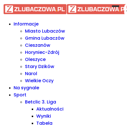
Informacje Lubaczów, powiat l
Informacje
Miasto Lubaczów
Gmina Lubaczów
Cieszanów
Horyniec-Zdrój
Oleszyce
Stary Dzików
Narol
Wielkie Oczy
Na sygnale
Sport
Betclic 3. Liga
Aktualności
Wyniki
Tabela