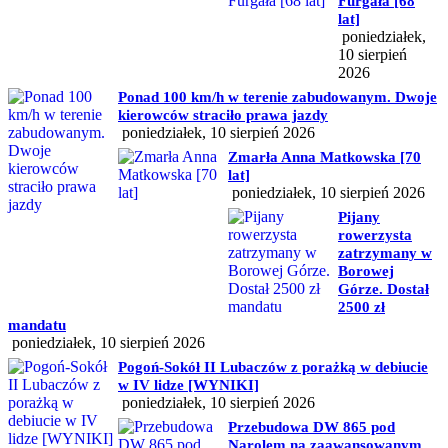
Furgała [68
lat]
poniedziałek,
10 sierpień
2026
Ponad 100 km/h w terenie zabudowanym. Dwoje
kierowców straciło prawa jazdy
poniedziałek, 10 sierpień 2026
Zmarła Anna Matkowska [70
lat]
poniedziałek, 10 sierpień 2026
Pijany
rowerzysta
zatrzymany w
Borowej
Górze. Dostał
2500 zł
mandatu
poniedziałek, 10 sierpień 2026
Pogoń-Sokół II Lubaczów z porażką w debiucie
w IV lidze [WYNIKI]
poniedziałek, 10 sierpień 2026
Przebudowa DW 865 pod
Narolem na zaawansowanym