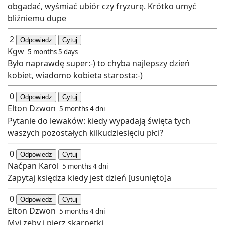
obgadać, wyśmiać ubiór czy fryzurę. Krótko umyć
bliźniemu dupe
2
Odpowiedz
Cytuj
Kgw
5 months 5 days
Było naprawdę super:-) to chyba najlepszy dzień
kobiet, wiadomo kobieta starosta:-)
0
Odpowiedz
Cytuj
Elton Dzwon
5 months 4 dni
Pytanie do lewaków: kiedy wypadają święta tych
waszych pozostałych kilkudziesięciu płci?
0
Odpowiedz
Cytuj
Naćpan Karol
5 months 4 dni
Zapytaj księdza kiedy jest dzień [usunięto]a
0
Odpowiedz
Cytuj
Elton Dzwon
5 months 4 dni
Myj zęby i pierz skarpetki