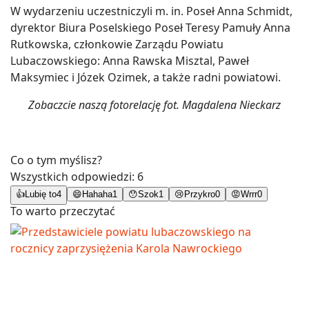
W wydarzeniu uczestniczyli m. in. Poseł Anna Schmidt,
dyrektor Biura Poselskiego Poseł Teresy Pamuły Anna
Rutkowska, członkowie Zarządu Powiatu
Lubaczowskiego: Anna Rawska Misztal, Paweł
Maksymiec i Józek Ozimek, a także radni powiatowi.
Zobaczcie naszą fotorelację fot. Magdalena Nieckarz
Co o tym myślisz?
Wszystkich odpowiedzi:
6
👍
Lubię to
4
😄
Hahaha
1
😯
Szok
1
😢
Przykro
0
😡
Wrrr
0
To warto przeczytać