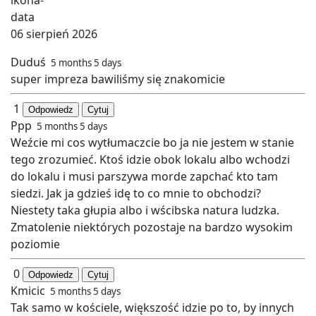
06 sierpień 2026
Duduś
5 months 5 days
super impreza bawiliśmy się znakomicie
1
Odpowiedz
Cytuj
Ppp
5 months 5 days
Weźcie mi cos wytłumaczcie bo ja nie jestem w stanie
tego zrozumieć. Ktoś idzie obok lokalu albo wchodzi
do lokalu i musi parszywa morde zapchać kto tam
siedzi. Jak ja gdzieś idę to co mnie to obchodzi?
Niestety taka głupia albo i wścibska natura ludzka.
Zmatolenie niektórych pozostaje na bardzo wysokim
poziomie
0
Odpowiedz
Cytuj
Kmicic
5 months 5 days
Tak samo w kościele, większość idzie po to, by innych