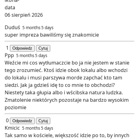
06 sierpień 2026
Duduś
5 months 5 days
super impreza bawiliśmy się znakomicie
1
Odpowiedz
Cytuj
Ppp
5 months 5 days
Weźcie mi cos wytłumaczcie bo ja nie jestem w stanie
tego zrozumieć. Ktoś idzie obok lokalu albo wchodzi
do lokalu i musi parszywa morde zapchać kto tam
siedzi. Jak ja gdzieś idę to co mnie to obchodzi?
Niestety taka głupia albo i wścibska natura ludzka.
Zmatolenie niektórych pozostaje na bardzo wysokim
poziomie
0
Odpowiedz
Cytuj
Kmicic
5 months 5 days
Tak samo w kościele, większość idzie po to, by innych