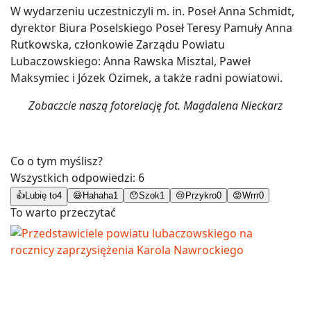
W wydarzeniu uczestniczyli m. in. Poseł Anna Schmidt,
dyrektor Biura Poselskiego Poseł Teresy Pamuły Anna
Rutkowska, członkowie Zarządu Powiatu
Lubaczowskiego: Anna Rawska Misztal, Paweł
Maksymiec i Józek Ozimek, a także radni powiatowi.
Zobaczcie naszą fotorelację fot. Magdalena Nieckarz
Co o tym myślisz?
Wszystkich odpowiedzi:
6
👍
Lubię to
4
😄
Hahaha
1
😯
Szok
1
😢
Przykro
0
😡
Wrrr
0
To warto przeczytać