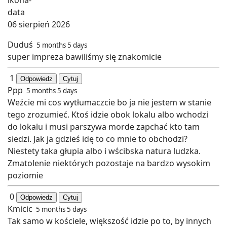
06 sierpień 2026
Duduś
5 months 5 days
super impreza bawiliśmy się znakomicie
1
Odpowiedz
Cytuj
Ppp
5 months 5 days
Weźcie mi cos wytłumaczcie bo ja nie jestem w stanie
tego zrozumieć. Ktoś idzie obok lokalu albo wchodzi
do lokalu i musi parszywa morde zapchać kto tam
siedzi. Jak ja gdzieś idę to co mnie to obchodzi?
Niestety taka głupia albo i wścibska natura ludzka.
Zmatolenie niektórych pozostaje na bardzo wysokim
poziomie
0
Odpowiedz
Cytuj
Kmicic
5 months 5 days
Tak samo w kościele, większość idzie po to, by innych