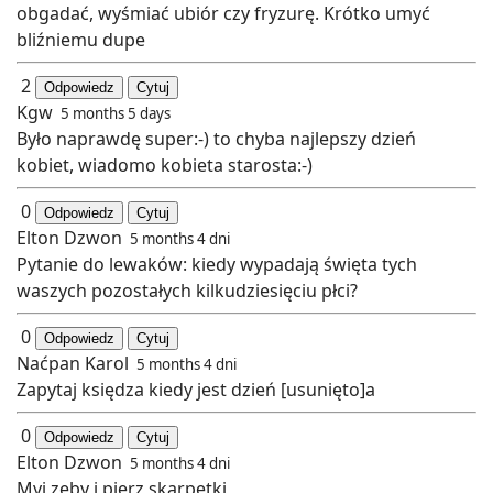
obgadać, wyśmiać ubiór czy fryzurę. Krótko umyć
bliźniemu dupe
2
Odpowiedz
Cytuj
Kgw
5 months 5 days
Było naprawdę super:-) to chyba najlepszy dzień
kobiet, wiadomo kobieta starosta:-)
0
Odpowiedz
Cytuj
Elton Dzwon
5 months 4 dni
Pytanie do lewaków: kiedy wypadają święta tych
waszych pozostałych kilkudziesięciu płci?
0
Odpowiedz
Cytuj
Naćpan Karol
5 months 4 dni
Zapytaj księdza kiedy jest dzień [usunięto]a
0
Odpowiedz
Cytuj
Elton Dzwon
5 months 4 dni
Myj zęby i pierz skarpetki