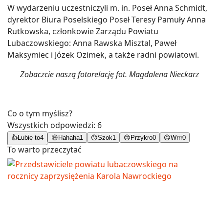
W wydarzeniu uczestniczyli m. in. Poseł Anna Schmidt,
dyrektor Biura Poselskiego Poseł Teresy Pamuły Anna
Rutkowska, członkowie Zarządu Powiatu
Lubaczowskiego: Anna Rawska Misztal, Paweł
Maksymiec i Józek Ozimek, a także radni powiatowi.
Zobaczcie naszą fotorelację fot. Magdalena Nieckarz
Co o tym myślisz?
Wszystkich odpowiedzi:
6
👍
Lubię to
4
😄
Hahaha
1
😯
Szok
1
😢
Przykro
0
😡
Wrrr
0
To warto przeczytać