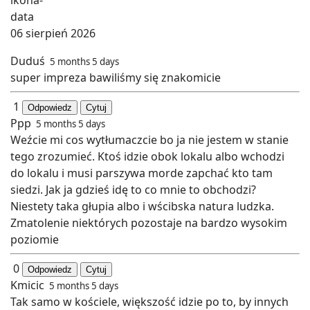
06 sierpień 2026
Duduś
5 months 5 days
super impreza bawiliśmy się znakomicie
1
Odpowiedz
Cytuj
Ppp
5 months 5 days
Weźcie mi cos wytłumaczcie bo ja nie jestem w stanie
tego zrozumieć. Ktoś idzie obok lokalu albo wchodzi
do lokalu i musi parszywa morde zapchać kto tam
siedzi. Jak ja gdzieś idę to co mnie to obchodzi?
Niestety taka głupia albo i wścibska natura ludzka.
Zmatolenie niektórych pozostaje na bardzo wysokim
poziomie
0
Odpowiedz
Cytuj
Kmicic
5 months 5 days
Tak samo w kościele, większość idzie po to, by innych