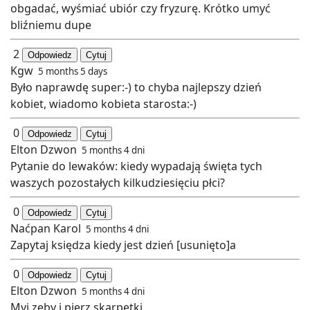
obgadać, wyśmiać ubiór czy fryzurę. Krótko umyć
bliźniemu dupe
2
Odpowiedz
Cytuj
Kgw
5 months 5 days
Było naprawdę super:-) to chyba najlepszy dzień
kobiet, wiadomo kobieta starosta:-)
0
Odpowiedz
Cytuj
Elton Dzwon
5 months 4 dni
Pytanie do lewaków: kiedy wypadają święta tych
waszych pozostałych kilkudziesięciu płci?
0
Odpowiedz
Cytuj
Naćpan Karol
5 months 4 dni
Zapytaj księdza kiedy jest dzień [usunięto]a
0
Odpowiedz
Cytuj
Elton Dzwon
5 months 4 dni
Myj zęby i pierz skarpetki