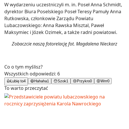
W wydarzeniu uczestniczyli m. in. Poseł Anna Schmidt,
dyrektor Biura Poselskiego Poseł Teresy Pamuły Anna
Rutkowska, członkowie Zarządu Powiatu
Lubaczowskiego: Anna Rawska Misztal, Paweł
Maksymiec i Józek Ozimek, a także radni powiatowi.
Zobaczcie naszą fotorelację fot. Magdalena Nieckarz
Co o tym myślisz?
Wszystkich odpowiedzi:
6
👍
Lubię to
4
😄
Hahaha
1
😯
Szok
1
😢
Przykro
0
😡
Wrrr
0
To warto przeczytać