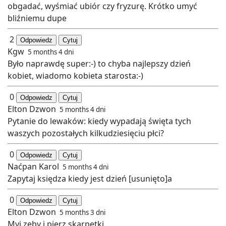
obgadać, wyśmiać ubiór czy fryzurę. Krótko umyć
bliźniemu dupe
2
Odpowiedz
Cytuj
Kgw
5 months 4 dni
Było naprawdę super:-) to chyba najlepszy dzień
kobiet, wiadomo kobieta starosta:-)
0
Odpowiedz
Cytuj
Elton Dzwon
5 months 4 dni
Pytanie do lewaków: kiedy wypadają święta tych
waszych pozostałych kilkudziesięciu płci?
0
Odpowiedz
Cytuj
Naćpan Karol
5 months 4 dni
Zapytaj księdza kiedy jest dzień [usunięto]a
0
Odpowiedz
Cytuj
Elton Dzwon
5 months 3 dni
Myj zęby i pierz skarpetki