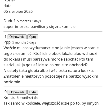
06 sierpień 2026
Duduś
5 months 5 days
super impreza bawiliśmy się znakomicie
1
Odpowiedz
Cytuj
Ppp
5 months 5 days
Weźcie mi cos wytłumaczcie bo ja nie jestem w stanie
tego zrozumieć. Ktoś idzie obok lokalu albo wchodzi
do lokalu i musi parszywa morde zapchać kto tam
siedzi. Jak ja gdzieś idę to co mnie to obchodzi?
Niestety taka głupia albo i wścibska natura ludzka.
Zmatolenie niektórych pozostaje na bardzo wysokim
poziomie
0
Odpowiedz
Cytuj
Kmicic
5 months 4 dni
Tak samo w kościele, większość idzie po to, by innych