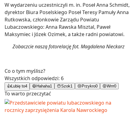
W wydarzeniu uczestniczyli m. in. Poseł Anna Schmidt,
dyrektor Biura Poselskiego Poseł Teresy Pamuły Anna
Rutkowska, członkowie Zarządu Powiatu
Lubaczowskiego: Anna Rawska Misztal, Paweł
Maksymiec i Józek Ozimek, a także radni powiatowi.
Zobaczcie naszą fotorelację fot. Magdalena Nieckarz
Co o tym myślisz?
Wszystkich odpowiedzi:
6
👍
Lubię to
4
😄
Hahaha
1
😯
Szok
1
😢
Przykro
0
😡
Wrrr
0
To warto przeczytać