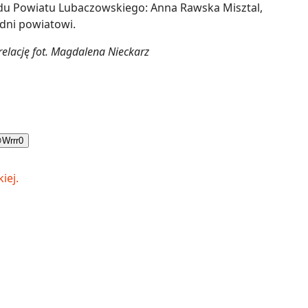
du Powiatu Lubaczowskiego: Anna Rawska Misztal,
dni powiatowi.
relację fot. Magdalena Nieckarz

Wrrr
0