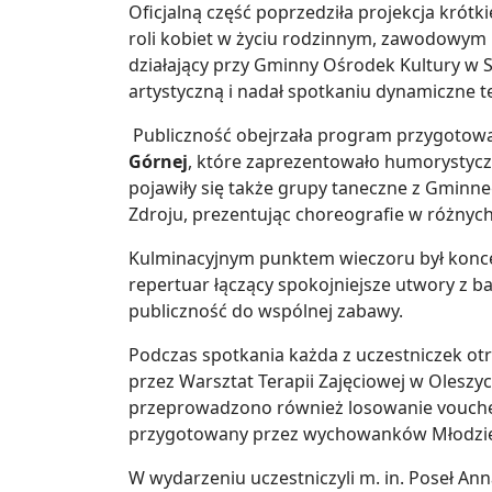
Oficjalną część poprzedziła projekcja krót
roli kobiet w życiu rodzinnym, zawodowym i
działający przy Gminny Ośrodek Kultury w 
artystyczną i nadał spotkaniu dynamiczne 
Publiczność obejrzała program przygotow
Górnej
, które zaprezentowało humorystycz
pojawiły się także grupy taneczne z Gminne
Zdroju, prezentując choreografie w różnych
Kulminacyjnym punktem wieczoru był konc
repertuar łączący spokojniejsze utwory z 
publiczność do wspólnej zabawy.
Podczas spotkania każda z uczestniczek o
przez Warsztat Terapii Zajęciowej w Oleszyc
przeprowadzono również losowanie vouche
przygotowany przez wychowanków Młodzi
W wydarzeniu uczestniczyli m. in. Poseł An