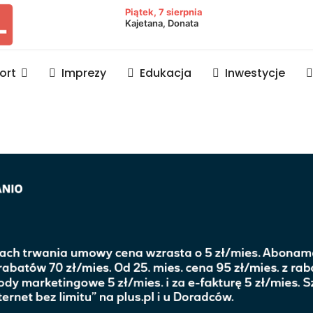
owiat lubaczowski
Piątek, 7 sierpnia
Kajetana, Donata
ort
Imprezy
Edukacja
Inwestycje