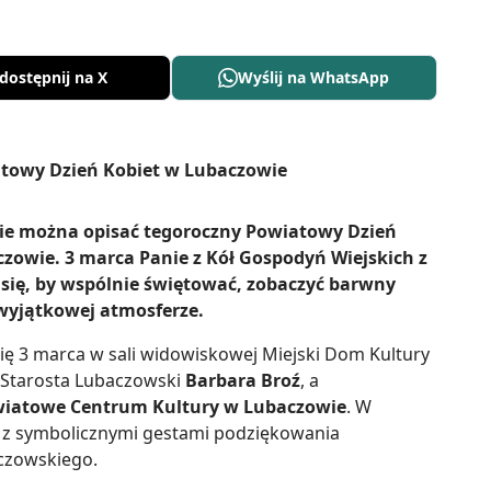
dostępnij na X
Wyślij na WhatsApp
cie można opisać tegoroczny Powiatowy Dzień
owie. 3 marca Panie z Kół Gospodyń Wiejskich z
się, by wspólnie świętować, zobaczyć barwny
 wyjątkowej atmosferze.
ię 3 marca w sali widowiskowej Miejski Dom Kultury
 Starosta Lubaczowski
Barbara Broź
, a
iatowe Centrum Kultury w Lubaczowie
. W
 z symbolicznymi gestami podziękowania
czowskiego.