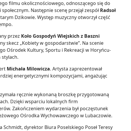
kiego filmu okolicznościowego, odnoszącego się do
 społecznym. Następnie scenę przejął zespół
Radsoł
Starym Dzikowie. Występ muzyczny otworzył część
tempo.
any przez
Koło Gospodyń Wiejskich z Baszni
ny skecz „Kobiety w gospodarstwie”. Na scenie
go Ośrodek Kultury, Sportu i Rekreacji w Horyńcu-
 stylach.
ert
Michała Milowicza
. Artysta zaprezentował
bardziej energetycznymi kompozycjami, angażując
trzymała ręcznie wykonaną broszkę przygotowaną
ach. Dzięki wsparciu lokalnych firm
rów. Zakończeniem wydarzenia był poczęstunek
eżowego Ośrodka Wychowawczego w Lubaczowie.
na Schmidt,
dyrektor Biura Poselskiego Poseł Teresy