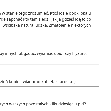
 w stanie tego zrozumieć. Ktoś idzie obok lokalu
e zapchać kto tam siedzi. Jak ja gdzieś idę to co
 i wścibska natura ludzka. Zmatolenie niektórych
 by innych obgadać, wyśmiać ubiór czy fryzurę.
zień kobiet, wiadomo kobieta starosta:-)
tych waszych pozostałych kilkudziesięciu płci?