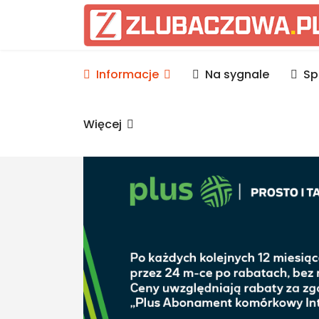
Informacje Lubaczów, p
Informacje
Na sygnale
Sp
Więcej