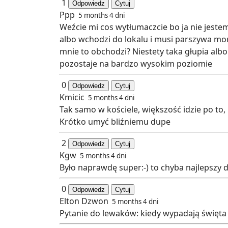
1
Odpowiedz
Cytuj
Ppp
5 months 4 dni
Weźcie mi cos wytłumaczcie bo ja nie jestem
albo wchodzi do lokalu i musi parszywa mord
mnie to obchodzi? Niestety taka głupia albo
pozostaje na bardzo wysokim poziomie
0
Odpowiedz
Cytuj
Kmicic
5 months 4 dni
Tak samo w kościele, większość idzie po to,
Krótko umyć bliźniemu dupe
2
Odpowiedz
Cytuj
Kgw
5 months 4 dni
Było naprawdę super:-) to chyba najlepszy d
0
Odpowiedz
Cytuj
Elton Dzwon
5 months 4 dni
Pytanie do lewaków: kiedy wypadają święta 