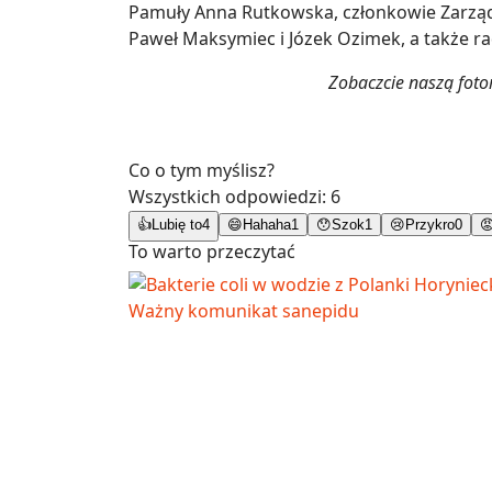
Pamuły Anna Rutkowska, członkowie Zarzą
Paweł Maksymiec i Józek Ozimek, a także ra
Zobaczcie naszą foto
Co o tym myślisz?
Wszystkich odpowiedzi:
6
👍
Lubię to
4
😄
Hahaha
1
😯
Szok
1
😢
Przykro
0

To warto przeczytać