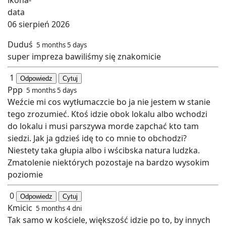
06 sierpień 2026
Duduś
5 months 5 days
super impreza bawiliśmy się znakomicie
1
Odpowiedz
Cytuj
Ppp
5 months 5 days
Weźcie mi cos wytłumaczcie bo ja nie jestem w stanie
tego zrozumieć. Ktoś idzie obok lokalu albo wchodzi
do lokalu i musi parszywa morde zapchać kto tam
siedzi. Jak ja gdzieś idę to co mnie to obchodzi?
Niestety taka głupia albo i wścibska natura ludzka.
Zmatolenie niektórych pozostaje na bardzo wysokim
poziomie
0
Odpowiedz
Cytuj
Kmicic
5 months 4 dni
Tak samo w kościele, większość idzie po to, by innych