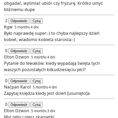
obgadać, wyśmiać ubiór czy fryzurę. Krótko umyć
bliźniemu dupe
2
Odpowiedz
Cytuj
Kgw
5 months 4 dni
Było naprawdę super:-) to chyba najlepszy dzień
kobiet, wiadomo kobieta starosta:-)
0
Odpowiedz
Cytuj
Elton Dzwon
5 months 4 dni
Pytanie do lewaków: kiedy wypadają święta tych
waszych pozostałych kilkudziesięciu płci?
0
Odpowiedz
Cytuj
Naćpan Karol
5 months 4 dni
Zapytaj księdza kiedy jest dzień [usunięto]a
0
Odpowiedz
Cytuj
Elton Dzwon
5 months 3 dni
Myj zęby i pierz skarpetki