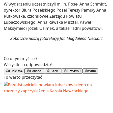
W wydarzeniu uczestniczyli m. in. Poseł Anna Schmidt,
dyrektor Biura Poselskiego Poseł Teresy Pamuły Anna
Rutkowska, członkowie Zarządu Powiatu
Lubaczowskiego: Anna Rawska Misztal, Paweł
Maksymiec i Józek Ozimek, a także radni powiatowi.
Zobaczcie naszą fotorelację fot. Magdalena Nieckarz
Co o tym myślisz?
Wszystkich odpowiedzi:
6
👍
Lubię to
4
😄
Hahaha
1
😯
Szok
1
😢
Przykro
0
😡
Wrrr
0
To warto przeczytać