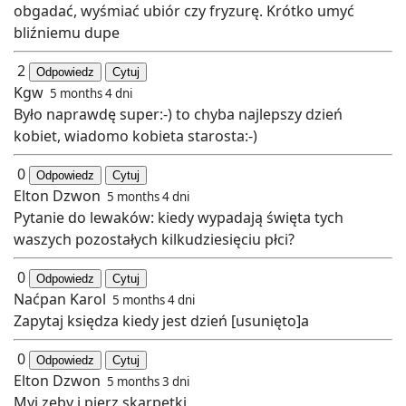
obgadać, wyśmiać ubiór czy fryzurę. Krótko umyć
bliźniemu dupe
2
Odpowiedz
Cytuj
Kgw
5 months 4 dni
Było naprawdę super:-) to chyba najlepszy dzień
kobiet, wiadomo kobieta starosta:-)
0
Odpowiedz
Cytuj
Elton Dzwon
5 months 4 dni
Pytanie do lewaków: kiedy wypadają święta tych
waszych pozostałych kilkudziesięciu płci?
0
Odpowiedz
Cytuj
Naćpan Karol
5 months 4 dni
Zapytaj księdza kiedy jest dzień [usunięto]a
0
Odpowiedz
Cytuj
Elton Dzwon
5 months 3 dni
Myj zęby i pierz skarpetki