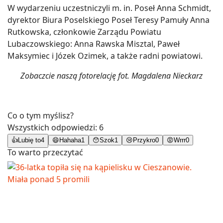
W wydarzeniu uczestniczyli m. in. Poseł Anna Schmidt,
dyrektor Biura Poselskiego Poseł Teresy Pamuły Anna
Rutkowska, członkowie Zarządu Powiatu
Lubaczowskiego: Anna Rawska Misztal, Paweł
Maksymiec i Józek Ozimek, a także radni powiatowi.
Zobaczcie naszą fotorelację fot. Magdalena Nieckarz
Co o tym myślisz?
Wszystkich odpowiedzi:
6
👍
Lubię to
4
😄
Hahaha
1
😯
Szok
1
😢
Przykro
0
😡
Wrrr
0
To warto przeczytać