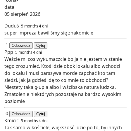
05 sierpień 2026
Duduś
5 months 4 dni
super impreza bawiliśmy się znakomicie
1
Odpowiedz
Cytuj
Ppp
5 months 4 dni
Weźcie mi cos wytłumaczcie bo ja nie jestem w stanie
tego zrozumieć. Ktoś idzie obok lokalu albo wchodzi
do lokalu i musi parszywa morde zapchać kto tam
siedzi. Jak ja gdzieś idę to co mnie to obchodzi?
Niestety taka głupia albo i wścibska natura ludzka.
Zmatolenie niektórych pozostaje na bardzo wysokim
poziomie
0
Odpowiedz
Cytuj
Kmicic
5 months 4 dni
Tak samo w kościele, większość idzie po to, by innych