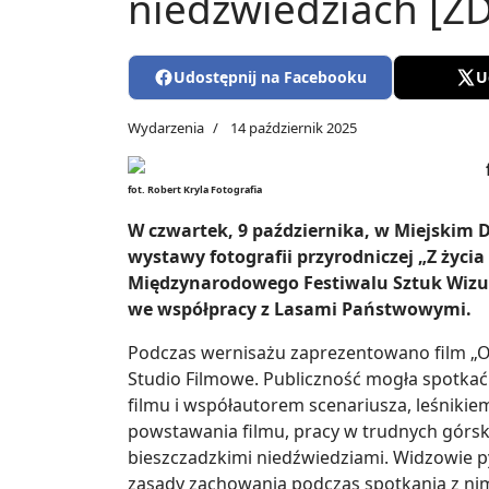
niedźwiedziach [ZD
Udostępnij na Facebooku
U
Wydarzenia
14 październik 2025
fot. Robert Kryla Fotografia
W czwartek, 9 października, w Miejskim 
wystawy fotografii przyrodniczej „Z życia
Międzynarodowego Festiwalu Sztuk Wizu
we współpracy z Lasami Państwowymi.
Podczas wernisażu zaprezentowano film „O
Studio Filmowe. Publiczność mogła spotkać 
filmu i współautorem scenariusza, leśniki
powstawania filmu, pracy w trudnych górsk
bieszczadzkimi niedźwiedziami. Widzowie pyt
zasady zachowania podczas spotkania z nimi