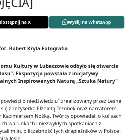
JĘCIA]
dostępnij na X
Wyślij na WhatsApp
Domu Kultury w Lubaczowie odbyło się otwarcie
 lasu”. Ekspozycja powstała z inicjatywy
alnych Inspirowanych Naturą „Sztuka Natury”
powieści o niedźwiedziu” zrealizowany przez Leśne
się z reżyserką Elżbietą Trzonek oraz narratorem
em Kazimierzem Nóżką. Twórcy opowiadali o kulisach
ich warunkach i niezwykłych spotkaniach z
ali m.in. o liczebność tych drapieżników w Polsce i
 w lesie.