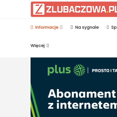
Informacje Lubaczów, p
Informacje
Na sygnale
Sp
Więcej