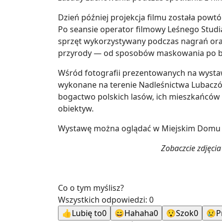
Dzień później projekcja filmu została powtó
Po seansie operator filmowy Leśnego Stud
sprzęt wykorzystywany podczas nagrań oraz
przyrody — od sposobów maskowania po bu
Wśród fotografii prezentowanych na wystawie
wykonane na terenie Nadleśnictwa Lubaczó
bogactwo polskich lasów, ich mieszkańców 
obiektyw.
Wystawę można oglądać w Miejskim Domu K
Zobaczcie zdjęcia 
Co o tym myślisz?
Wszystkich odpowiedzi:
0
👍
Lubię to
0
😄
Hahaha
0
😯
Szok
0
😢
P