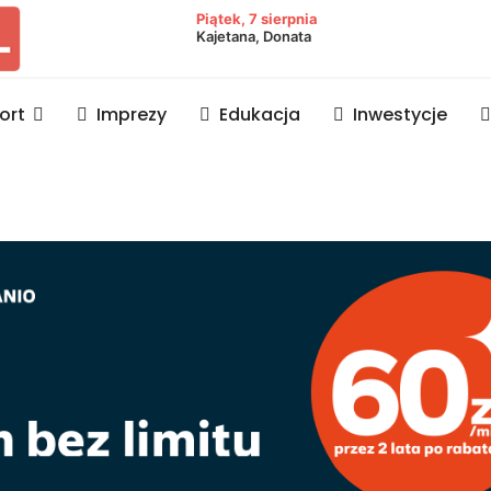
owiat lubaczowski
Piątek, 7 sierpnia
Kajetana, Donata
ort
Imprezy
Edukacja
Inwestycje