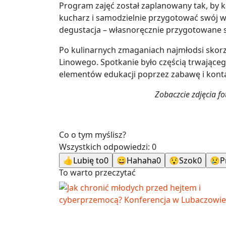
Program zajęć został zaplanowany tak, by 
kucharz i samodzielnie przygotować swój w
degustacja – własnoręcznie przygotowane 
Po kulinarnych zmaganiach najmłodsi skorzy
Linowego. Spotkanie było częścią trwająceg
elementów edukacji poprzez zabawę i konta
Zobaczcie zdjęcia fo
Co o tym myślisz?
Wszystkich odpowiedzi:
0
👍
Lubię to
0
😄
Hahaha
0
😯
Szok
0
😢
P
To warto przeczytać