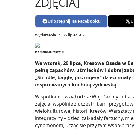
ZDJĘCIA]
Udostępnij na Facebooku
U
Wydarzenia
29 lipiec 2025
fot. festiwalkresow.pl
We wtorek, 29 lipca, Kresowa Osada w Ba
pełną zapachów, uśmiechów i dobrej zab
„Strudle, bajgle, piszingery” dzieci miał
inspirowanych kuchnią żydowską.
W spotkaniu wziął udział Wójt Gminy Lubacz
zajęcia, wspólnie z uczestnikami przygotowuj
wielokulturowej historii Kresów. Warsztaty 
integracyjny – dzieci zakładały fartuchy, mi
cynamonem, ucząc się przy tym współpracy