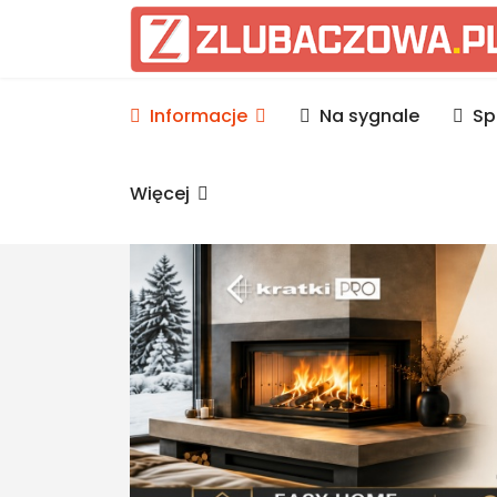
Informacje Lubaczów, p
Informacje
Na sygnale
Sp
Więcej