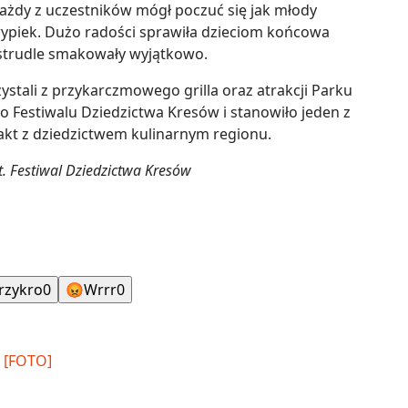
każdy z uczestników mógł poczuć się jak młody
ypiek. Dużo radości sprawiła dzieciom końcowa
strudle smakowały wyjątkowo.
stali z przykarczmowego grilla oraz atrakcji Parku
o Festiwalu Dziedzictwa Kresów i stanowiło jeden z
kt z dziedzictwem kulinarnym regionu.
t. Festiwal Dziedzictwa Kresów
rzykro
0
😡
Wrrr
0