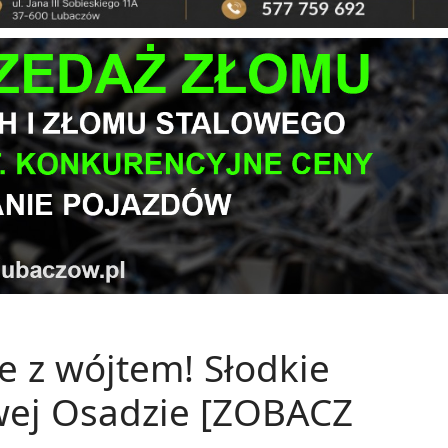
le z wójtem! Słodkie
wej Osadzie [ZOBACZ