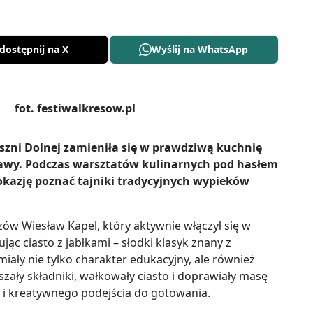
dostępnij na X
Wyślij na WhatsApp
szni Dolnej zamieniła się w prawdziwą kuchnię
awy. Podczas warsztatów kulinarnych pod hasłem
y okazję poznać tajniki tradycyjnych wypieków
ów Wiesław Kapel, który aktywnie włączył się w
ąc ciasto z jabłkami – słodki klasyk znany z
miały nie tylko charakter edukacyjny, ale również
eszały składniki, wałkowały ciasto i doprawiały masę
 i kreatywnego podejścia do gotowania.