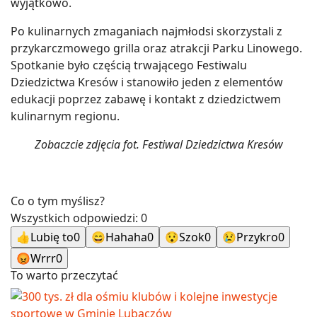
wyjątkowo.
Po kulinarnych zmaganiach najmłodsi skorzystali z
przykarczmowego grilla oraz atrakcji Parku Linowego.
Spotkanie było częścią trwającego Festiwalu
Dziedzictwa Kresów i stanowiło jeden z elementów
edukacji poprzez zabawę i kontakt z dziedzictwem
kulinarnym regionu.
Zobaczcie zdjęcia fot. Festiwal Dziedzictwa Kresów
Co o tym myślisz?
Wszystkich odpowiedzi:
0
👍
Lubię to
0
😄
Hahaha
0
😯
Szok
0
😢
Przykro
0
😡
Wrrr
0
To warto przeczytać