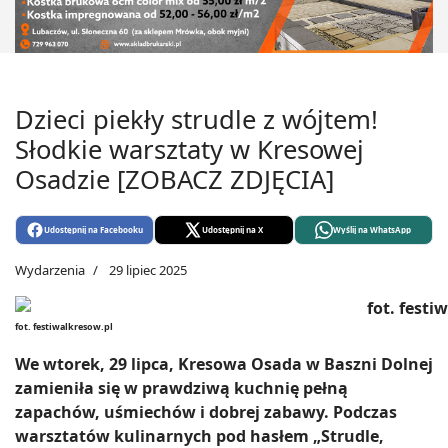
Dzieci piekły strudle z wójtem!
Słodkie warsztaty w Kresowej
Osadzie [ZOBACZ ZDJĘCIA]
Udostępnij na Facebooku
Udostępnij na X
Wyślij na WhatsApp
Wydarzenia
29 lipiec 2025
fot. festiwalkresow.pl
We wtorek, 29 lipca, Kresowa Osada w Baszni Dolnej
zamieniła się w prawdziwą kuchnię pełną
zapachów, uśmiechów i dobrej zabawy. Podczas
warsztatów kulinarnych pod hasłem „Strudle,