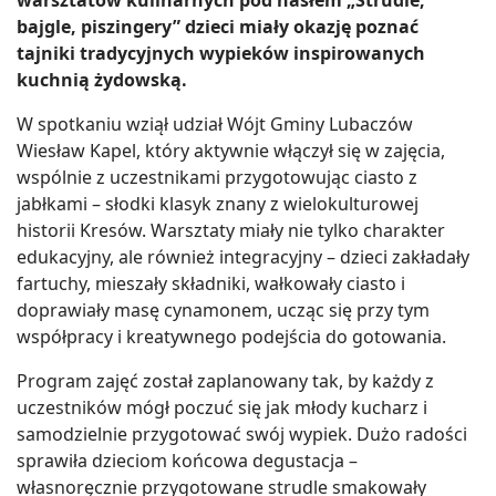
bajgle, piszingery” dzieci miały okazję poznać
tajniki tradycyjnych wypieków inspirowanych
kuchnią żydowską.
W spotkaniu wziął udział Wójt Gminy Lubaczów
Wiesław Kapel, który aktywnie włączył się w zajęcia,
wspólnie z uczestnikami przygotowując ciasto z
jabłkami – słodki klasyk znany z wielokulturowej
historii Kresów. Warsztaty miały nie tylko charakter
edukacyjny, ale również integracyjny – dzieci zakładały
fartuchy, mieszały składniki, wałkowały ciasto i
doprawiały masę cynamonem, ucząc się przy tym
współpracy i kreatywnego podejścia do gotowania.
Program zajęć został zaplanowany tak, by każdy z
uczestników mógł poczuć się jak młody kucharz i
samodzielnie przygotować swój wypiek. Dużo radości
sprawiła dzieciom końcowa degustacja –
własnoręcznie przygotowane strudle smakowały