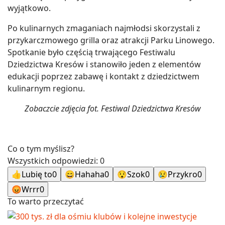
wyjątkowo.
Po kulinarnych zmaganiach najmłodsi skorzystali z
przykarczmowego grilla oraz atrakcji Parku Linowego.
Spotkanie było częścią trwającego Festiwalu
Dziedzictwa Kresów i stanowiło jeden z elementów
edukacji poprzez zabawę i kontakt z dziedzictwem
kulinarnym regionu.
Zobaczcie zdjęcia fot. Festiwal Dziedzictwa Kresów
Co o tym myślisz?
Wszystkich odpowiedzi:
0
👍
Lubię to
0
😄
Hahaha
0
😯
Szok
0
😢
Przykro
0
😡
Wrrr
0
To warto przeczytać