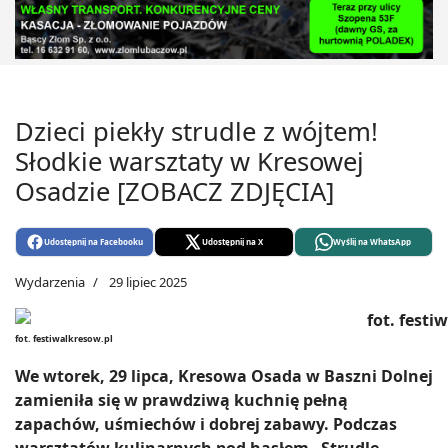
Dzieci piekły strudle z wójtem!
Słodkie warsztaty w Kresowej
Osadzie [ZOBACZ ZDJĘCIA]
Udostępnij na Facebooku
Udostępnij na X
Wyślij na WhatsApp
Wydarzenia
29 lipiec 2025
fot. festiwalkresow.pl
We wtorek, 29 lipca, Kresowa Osada w Baszni Dolnej
zamieniła się w prawdziwą kuchnię pełną
zapachów, uśmiechów i dobrej zabawy. Podczas
warsztatów kulinarnych pod hasłem „Strudle,